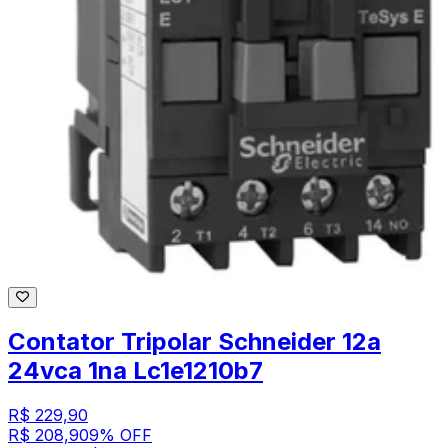
Contator Tripolar Schneider 12a
24vca 1na Lc1e1210b7
R$ 229,90
R$ 208,90
9
% OFF