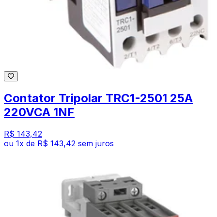
Contator Tripolar TRC1-2501 25A
220VCA 1NF
R$ 143,42
ou
1
x de
R$ 143,42
sem juros