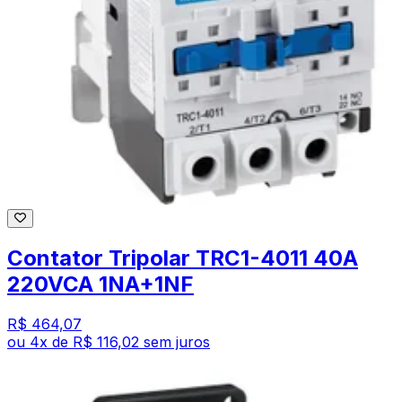
Contator Tripolar TRC1-4011 40A
220VCA 1NA+1NF
R$ 464,07
ou
4
x de
R$ 116,02
sem juros