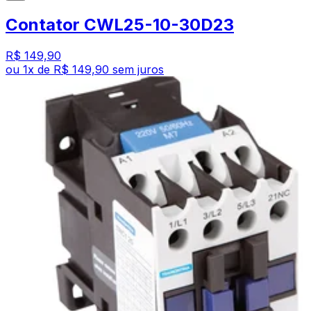
Contator CWL25-10-30D23
R$ 149,90
ou
1
x de
R$ 149,90
sem juros