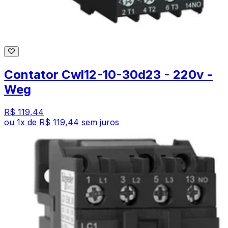
Contator Cwl12-10-30d23 - 220v -
Weg
R$ 119,44
ou
1
x de
R$ 119,44
sem juros