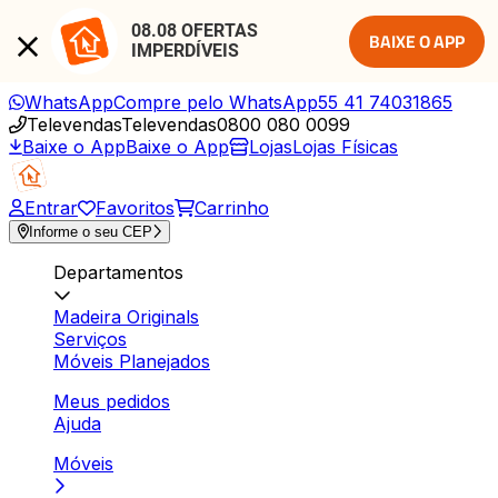
08.08 OFERTAS 
BAIXE O APP
IMPERDÍVEIS
WhatsApp
Compre pelo WhatsApp
55 41 74031865
Televendas
Televendas
0800 080 0099
Baixe o App
Baixe o App
Lojas
Lojas Físicas
Entrar
Favoritos
Carrinho
Informe o seu CEP
Departamentos
Madeira Originals
Serviços
Móveis Planejados
Meus pedidos
Ajuda
Móveis