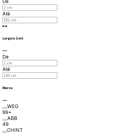
De
Até
Largura (cm)
De
Até
Marca
WEG
99+
ABB
49
CHINT