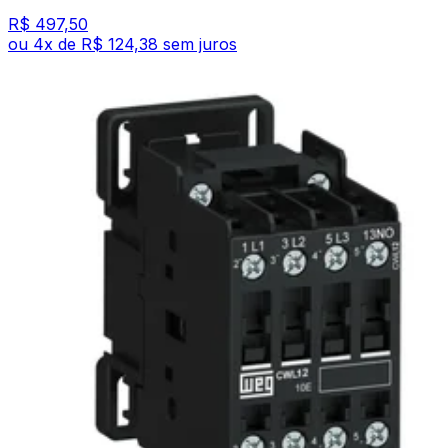
R$ 497,50
ou
4
x de
R$ 124,38
sem juros