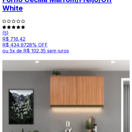
White
(5)
R$ 716,42
R$ 434,97
28
% OFF
ou
5
x de
R$ 102,35
sem juros