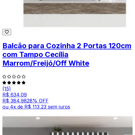
Balcão para Cozinha 2 Portas 120cm
com Tampo Cecília
Marrom/Freijó/Off White
(15)
R$ 634,09
R$ 384,98
28
% OFF
ou
4
x de
R$ 113,23
sem juros