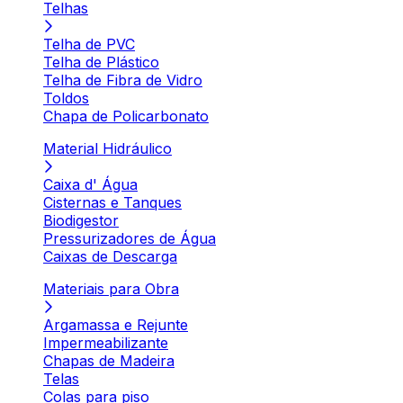
Telhas
Telha de PVC
Telha de Plástico
Telha de Fibra de Vidro
Toldos
Chapa de Policarbonato
Material Hidráulico
Caixa d' Água
Cisternas e Tanques
Biodigestor
Pressurizadores de Água
Caixas de Descarga
Materiais para Obra
Argamassa e Rejunte
Impermeabilizante
Chapas de Madeira
Telas
Colas para piso