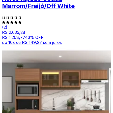
Marrom/Freijó/Off White
(2)
R$ 2.635,28
R$ 1.268,77
43
% OFF
ou
10
x de
R$ 149,27
sem juros