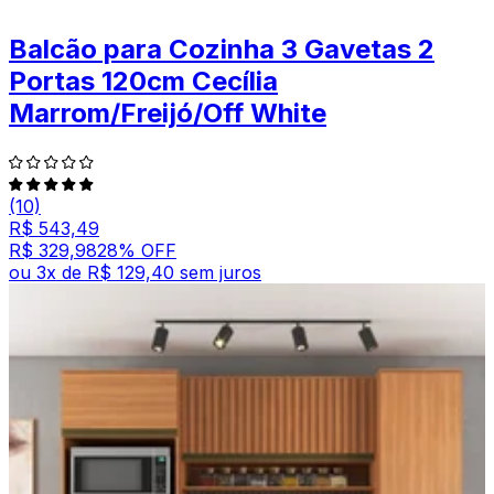
Balcão para Cozinha 3 Gavetas 2
Portas 120cm Cecília
Marrom/Freijó/Off White
(10)
R$ 543,49
R$ 329,98
28
% OFF
ou
3
x de
R$ 129,40
sem juros