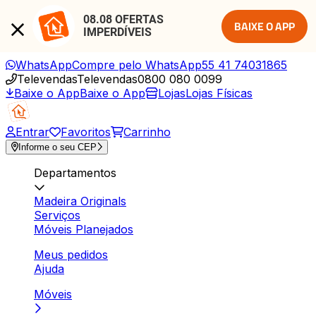
08.08 OFERTAS 
BAIXE O APP
IMPERDÍVEIS
WhatsApp
Compre pelo WhatsApp
55 41 74031865
Televendas
Televendas
0800 080 0099
Baixe o App
Baixe o App
Lojas
Lojas Físicas
Entrar
Favoritos
Carrinho
Informe o seu CEP
Departamentos
Madeira Originals
Serviços
Móveis Planejados
Meus pedidos
Ajuda
Móveis