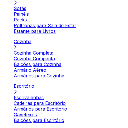
Sofás
Painéis
Racks
Poltronas para Sala de Estar
Estante para Livros
Cozinha
Cozinha Completa
Cozinha Compacta
Balcões para Cozinha
Armário Aéreo
Armários para Cozinha
Escritório
Escrivaninhas
Cadeiras para Escritório
Armários para Escritório
Gaveteiros
Balcões para Escritório