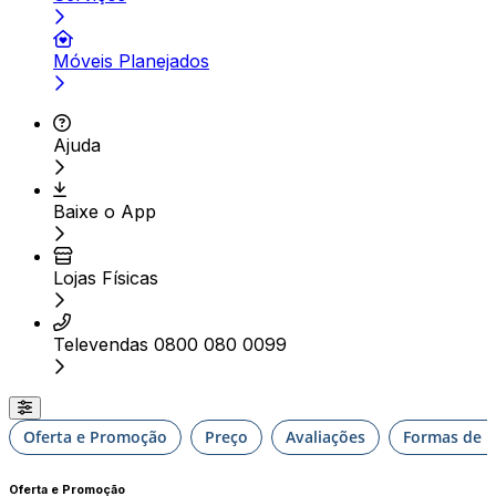
Móveis Planejados
Ajuda
Baixe o App
Lojas Físicas
Televendas 0800 080 0099
Oferta e Promoção
Preço
Avaliações
Formas de E
Oferta e Promoção