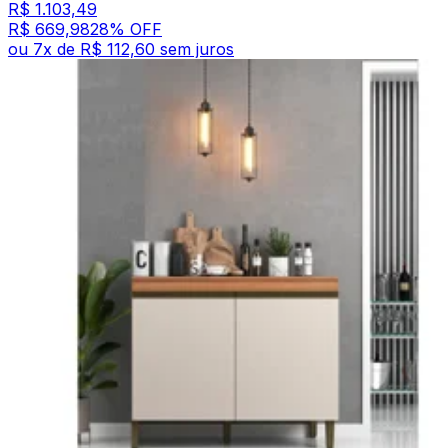
R$ 1.103,49
R$ 669,98
28
% OFF
ou
7
x de
R$ 112,60
sem juros