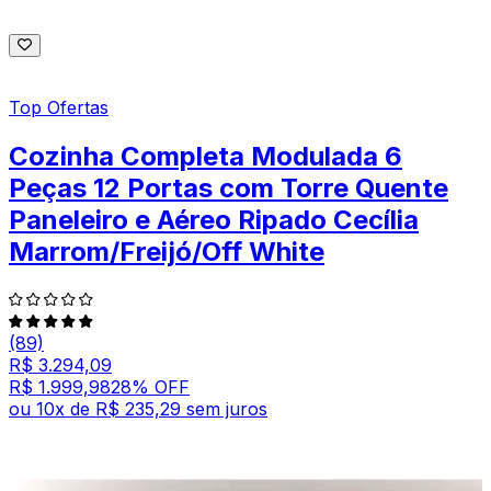
Top Ofertas
Cozinha Completa Modulada 6
Peças 12 Portas com Torre Quente
Paneleiro e Aéreo Ripado Cecília
Marrom/Freijó/Off White
(89)
R$ 3.294,09
R$ 1.999,98
28
% OFF
ou
10
x de
R$ 235,29
sem juros