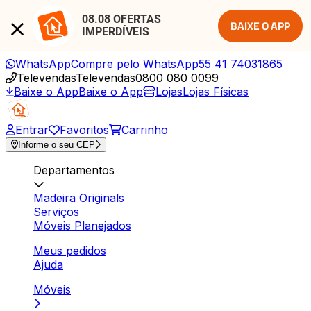
08.08 OFERTAS 
BAIXE O APP
IMPERDÍVEIS
WhatsApp
Compre pelo WhatsApp
55 41 74031865
Televendas
Televendas
0800 080 0099
Baixe o App
Baixe o App
Lojas
Lojas Físicas
Entrar
Favoritos
Carrinho
Informe o seu CEP
Departamentos
Madeira Originals
Serviços
Móveis Planejados
Meus pedidos
Ajuda
Móveis