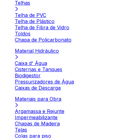
Telhas
Telha de PVC
Telha de Plástico
Telha de Fibra de Vidro
Toldos
Chapa de Policarbonato
Material Hidráulico
Caixa d' Água
Cisternas e Tanques
Biodigestor
Pressurizadores de Água
Caixas de Descarga
Materiais para Obra
Argamassa e Rejunte
Impermeabilizante
Chapas de Madeira
Telas
Colas para piso