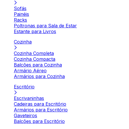
Sofás
Painéis
Racks
Poltronas para Sala de Estar
Estante para Livros
Cozinha
Cozinha Completa
Cozinha Compacta
Balcões para Cozinha
Armário Aéreo
Armários para Cozinha
Escritório
Escrivaninhas
Cadeiras para Escritório
Armários para Escritório
Gaveteiros
Balcões para Escritório