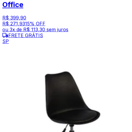
Office
R$ 399,90
R$ 271,93
15
% OFF
ou
3
x de
R$ 113,30
sem juros
FRETE GRÁTIS
SP