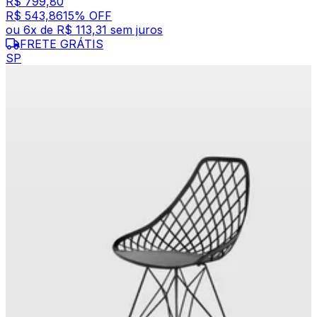
R$ 799,80
R$ 543,86
15
% OFF
ou
6
x de
R$ 113,31
sem juros
FRETE GRÁTIS
SP