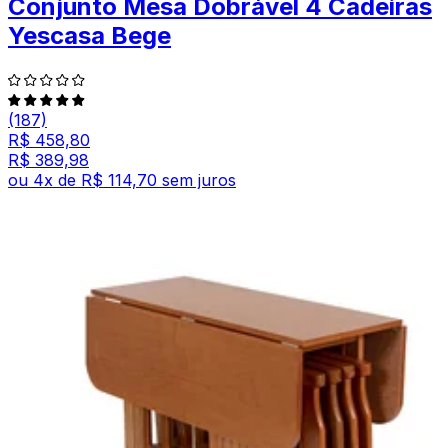
Conjunto Mesa Dobrável 4 Cadeiras
Yescasa Bege
(187)
R$ 458,80
R$ 389,98
ou
4
x de
R$ 114,70
sem juros