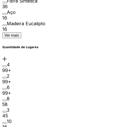
Fibra Sintética
36
Aço
16
Madeira Eucalipto
16
Ver mais
Quantidade de Lugares
4
99+
2
99+
6
99+
8
58
3
45
10
16