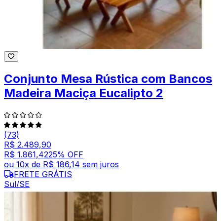
Conjunto Mesa Rústica com Bancos
Madeira Maciça Eucalipto 2
(73)
R$ 2.489,90
R$ 1.861,42
25
% OFF
ou
10
x de
R$ 186,14
sem juros
FRETE GRÁTIS
Sul/SE