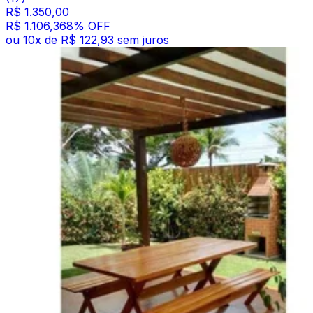
R$ 1.350,00
R$ 1.106,36
8
% OFF
ou
10
x de
R$ 122,93
sem juros