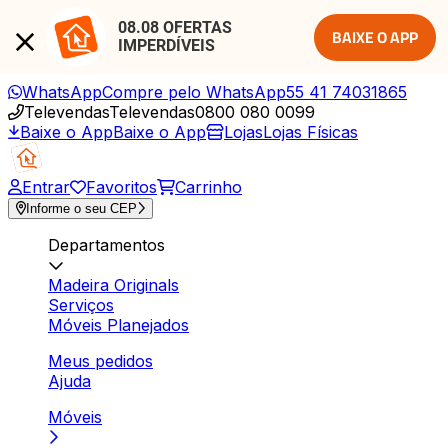
08.08 OFERTAS 
BAIXE O APP
IMPERDÍVEIS
WhatsApp
Compre pelo WhatsApp
55 41 74031865
Televendas
Televendas
0800 080 0099
Baixe o App
Baixe o App
Lojas
Lojas Físicas
Entrar
Favoritos
Carrinho
Informe o seu CEP
Departamentos
Madeira Originals
Serviços
Móveis Planejados
Meus pedidos
Ajuda
Móveis