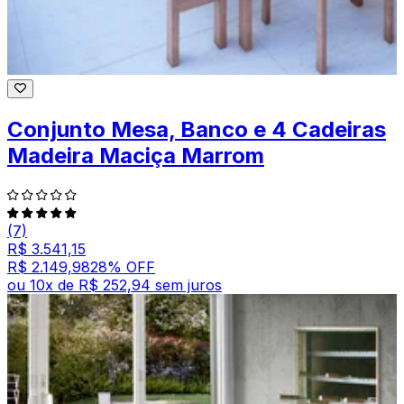
Conjunto Mesa, Banco e 4 Cadeiras
Madeira Maciça Marrom
(7)
R$ 3.541,15
R$ 2.149,98
28
% OFF
ou
10
x de
R$ 252,94
sem juros