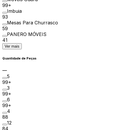
99+
Imbuia
93
Mesas Para Churrasco
59
PANERO MÓVEIS
41
Ver mais
Quantidade de Peças
5
99+
3
99+
6
99+
4
88
12
84