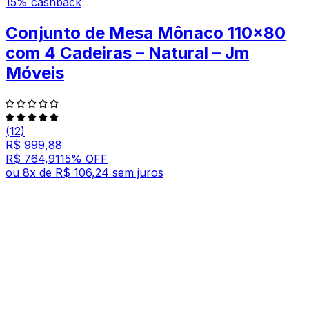
15% cashback
Conjunto de Mesa Mônaco 110x80
com 4 Cadeiras – Natural – Jm
Móveis
(12)
R$ 999,88
R$ 764,91
15
% OFF
ou
8
x de
R$ 106,24
sem juros