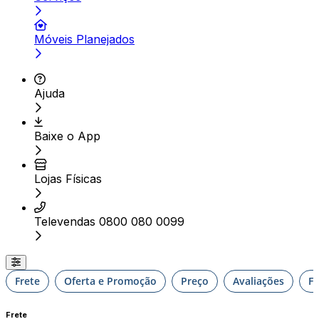
Móveis Planejados
Ajuda
Baixe o App
Lojas Físicas
Televendas 0800 080 0099
Frete
Oferta e Promoção
Preço
Avaliações
F
Frete