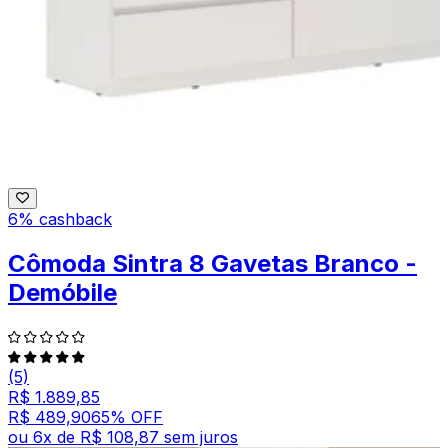
6% cashback
Cômoda Sintra 8 Gavetas Branco -
Demóbile
(5)
R$ 1.889,85
R$ 489,90
65
% OFF
ou
6
x de
R$ 108,87
sem juros