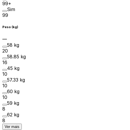
99+
Sim
99
Peso (kg)
58 kg
20
58.85 kg
16
45 kg
10
57.33 kg
10
60 kg
10
59 kg
8
62 kg
8
Ver mais