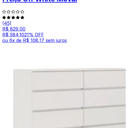
(45)
R$ 829,00
R$ 584,10
21
% OFF
ou
6
x de
R$ 108,17
sem juros