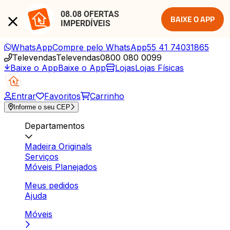
08.08 OFERTAS 
BAIXE O APP
IMPERDÍVEIS
WhatsApp
Compre pelo WhatsApp
55 41 74031865
Televendas
Televendas
0800 080 0099
Baixe o App
Baixe o App
Lojas
Lojas Físicas
Entrar
Favoritos
Carrinho
Informe o seu CEP
Departamentos
Madeira Originals
Serviços
Móveis Planejados
Meus pedidos
Ajuda
Móveis