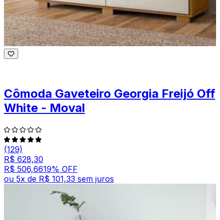
Cômoda Gaveteiro Georgia Freijó Off
White - Moval
(129)
R$ 628,30
R$ 506,66
19
% OFF
ou
5
x de
R$ 101,33
sem juros