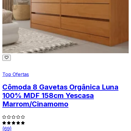
Top Ofertas
Cômoda 8 Gavetas Orgânica Luna
100% MDF 158cm Yescasa
Marrom/Cinamomo
(69)