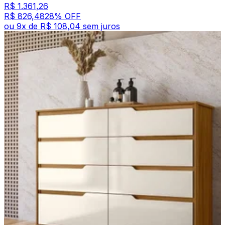
R$ 1.361,26
R$ 826,48
28
% OFF
ou
9
x de
R$ 108,04
sem juros