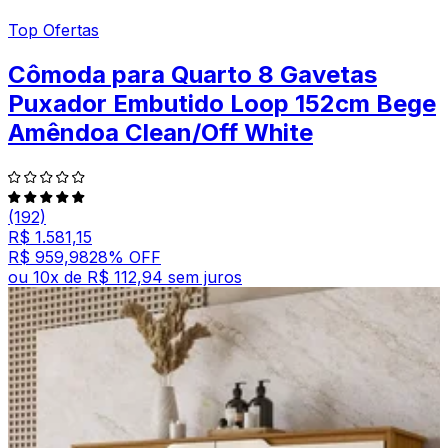
Top Ofertas
Cômoda para Quarto 8 Gavetas
Puxador Embutido Loop 152cm Bege
Amêndoa Clean/Off White
(192)
R$ 1.581,15
R$ 959,98
28
% OFF
ou
10
x de
R$ 112,94
sem juros