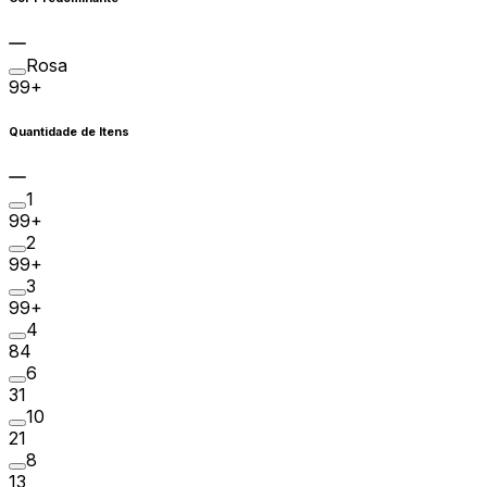
Rosa
99+
Quantidade de Itens
1
99+
2
99+
3
99+
4
84
6
31
10
21
8
13