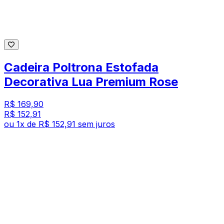
Cadeira Poltrona Estofada
Decorativa Lua Premium Rose
R$ 169,90
R$ 152,91
ou
1
x de
R$ 152,91
sem juros