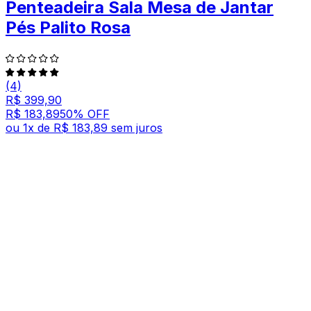
Penteadeira Sala Mesa de Jantar
Pés Palito Rosa
(4)
R$ 399,90
R$ 183,89
50
% OFF
ou
1
x de
R$ 183,89
sem juros