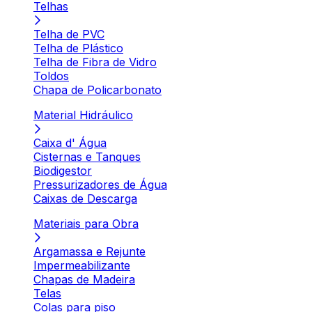
Telhas
Telha de PVC
Telha de Plástico
Telha de Fibra de Vidro
Toldos
Chapa de Policarbonato
Material Hidráulico
Caixa d' Água
Cisternas e Tanques
Biodigestor
Pressurizadores de Água
Caixas de Descarga
Materiais para Obra
Argamassa e Rejunte
Impermeabilizante
Chapas de Madeira
Telas
Colas para piso