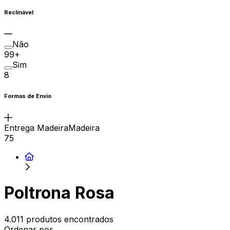
Reclinável
Não
99+
Sim
8
Formas de Envio
Entrega MadeiraMadeira
75
Poltrona Rosa
4.011 produtos encontrados
Ordenar por