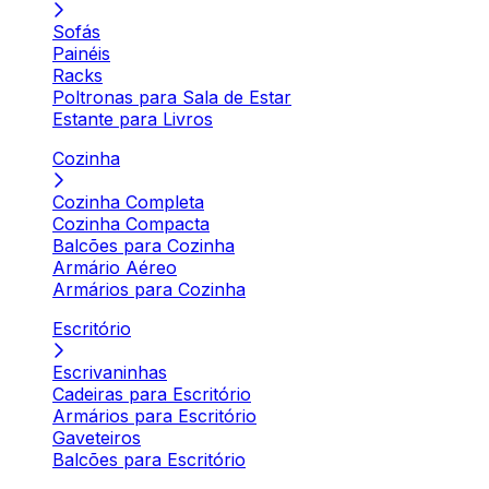
Sofás
Painéis
Racks
Poltronas para Sala de Estar
Estante para Livros
Cozinha
Cozinha Completa
Cozinha Compacta
Balcões para Cozinha
Armário Aéreo
Armários para Cozinha
Escritório
Escrivaninhas
Cadeiras para Escritório
Armários para Escritório
Gaveteiros
Balcões para Escritório