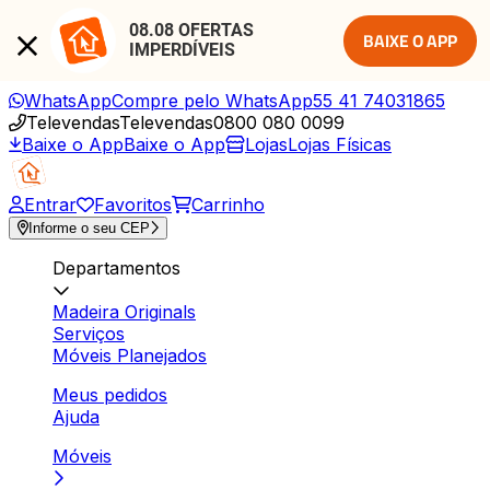
08.08 OFERTAS 
BAIXE O APP
IMPERDÍVEIS
WhatsApp
Compre pelo WhatsApp
55 41 74031865
Televendas
Televendas
0800 080 0099
Baixe o App
Baixe o App
Lojas
Lojas Físicas
Entrar
Favoritos
Carrinho
Informe o seu CEP
Departamentos
Madeira Originals
Serviços
Móveis Planejados
Meus pedidos
Ajuda
Móveis