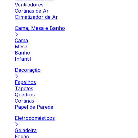
Ventiladores
Cortinas de Ar
Climatizador de Ar
Cama, Mesa e Banho
Cama
Mesa
Banho
Infantil
Decoração
Espelhos
Tapetes
Quadros
Cortinas
Papel de Parede
Eletrodomésticos
Geladeira
Fogão