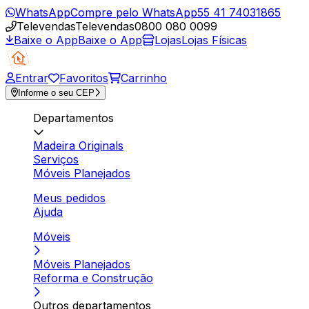
WhatsApp
Compre pelo WhatsApp
55 41 74031865
Televendas
Televendas
0800 080 0099
Baixe o App
Baixe o App
Lojas
Lojas Físicas
Entrar
Favoritos
Carrinho
Informe o seu CEP
Departamentos
Madeira Originals
Serviços
Móveis Planejados
Meus pedidos
Ajuda
Móveis
Móveis Planejados
Reforma e Construção
Outros departamentos