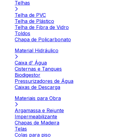
Telhas
Telha de PVC
Telha de Plástico
Telha de Fibra de Vidro
Toldos
Chapa de Policarbonato
Material Hidráulico
Caixa d' Água
Cisternas e Tanques
Biodigestor
Pressurizadores de Água
Caixas de Descarga
Materiais para Obra
Argamassa e Rejunte
Impermeabilizante
Chapas de Madeira
Telas
Colas para piso