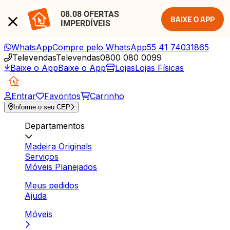
08.08 OFERTAS 
BAIXE O APP
IMPERDÍVEIS
WhatsApp
Compre pelo WhatsApp
55 41 74031865
Televendas
Televendas
0800 080 0099
Baixe o App
Baixe o App
Lojas
Lojas Físicas
Entrar
Favoritos
Carrinho
Informe o seu CEP
Departamentos
Madeira Originals
Serviços
Móveis Planejados
Meus pedidos
Ajuda
Móveis