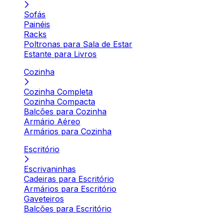
Sofás
Painéis
Racks
Poltronas para Sala de Estar
Estante para Livros
Cozinha
Cozinha Completa
Cozinha Compacta
Balcões para Cozinha
Armário Aéreo
Armários para Cozinha
Escritório
Escrivaninhas
Cadeiras para Escritório
Armários para Escritório
Gaveteiros
Balcões para Escritório