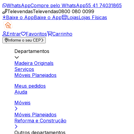
WhatsApp
Compre pelo WhatsApp
55 41 74031865
Televendas
Televendas
0800 080 0099
Baixe o App
Baixe o App
Lojas
Lojas Físicas
Entrar
Favoritos
Carrinho
Informe o seu CEP
Departamentos
Madeira Originals
Serviços
Móveis Planejados
Meus pedidos
Ajuda
Móveis
Móveis Planejados
Reforma e Construção
Outros departamentos