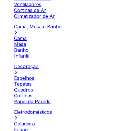
Ventiladores
Cortinas de Ar
Climatizador de Ar
Cama, Mesa e Banho
Cama
Mesa
Banho
Infantil
Decoração
Espelhos
Tapetes
Quadros
Cortinas
Papel de Parede
Eletrodomésticos
Geladeira
Fogão