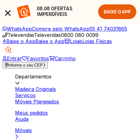
08.08 OFERTAS 
BAIXE O APP
IMPERDÍVEIS
WhatsApp
Compre pelo WhatsApp
55 41 74031865
Televendas
Televendas
0800 080 0099
Baixe o App
Baixe o App
Lojas
Lojas Físicas
Entrar
Favoritos
Carrinho
Informe o seu CEP
Departamentos
Madeira Originals
Serviços
Móveis Planejados
Meus pedidos
Ajuda
Móveis