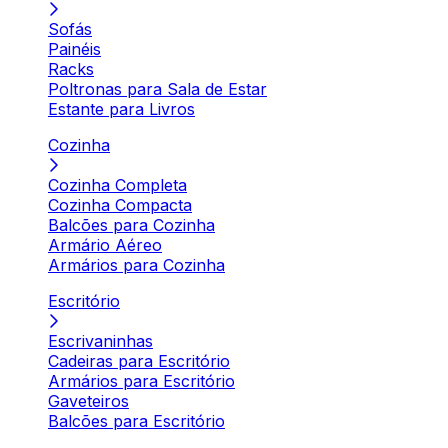
Sofás
Painéis
Racks
Poltronas para Sala de Estar
Estante para Livros
Cozinha
Cozinha Completa
Cozinha Compacta
Balcões para Cozinha
Armário Aéreo
Armários para Cozinha
Escritório
Escrivaninhas
Cadeiras para Escritório
Armários para Escritório
Gaveteiros
Balcões para Escritório