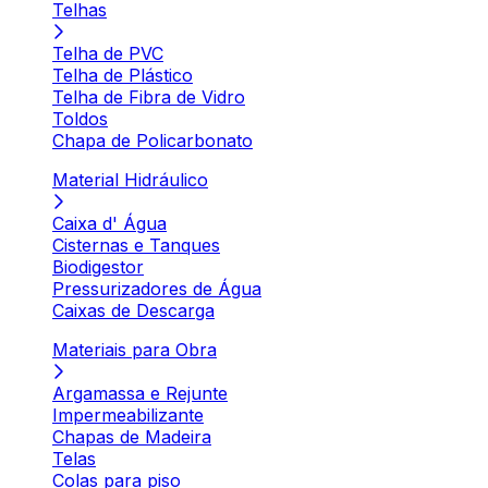
Telhas
Telha de PVC
Telha de Plástico
Telha de Fibra de Vidro
Toldos
Chapa de Policarbonato
Material Hidráulico
Caixa d' Água
Cisternas e Tanques
Biodigestor
Pressurizadores de Água
Caixas de Descarga
Materiais para Obra
Argamassa e Rejunte
Impermeabilizante
Chapas de Madeira
Telas
Colas para piso