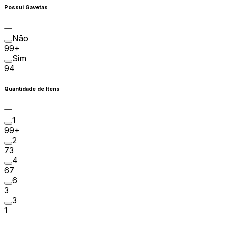
Possui Gavetas
Não
99+
Sim
94
Quantidade de Itens
1
99+
2
73
4
67
6
3
3
1