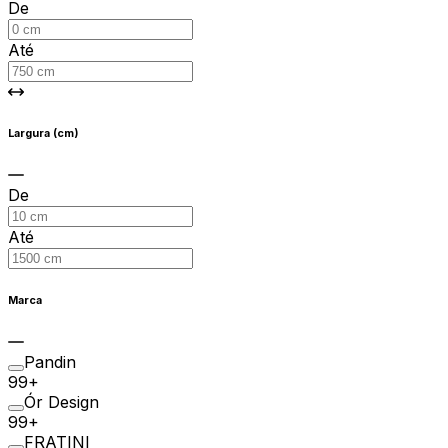
De
Até
Largura (cm)
De
Até
Marca
Pandin
99+
Ór Design
99+
FRATINI