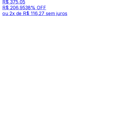
R$ 375,05
R$ 206,95
38
% OFF
ou
2
x de
R$ 116,27
sem juros