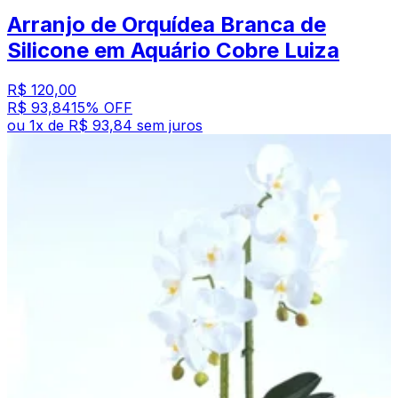
Arranjo de Orquídea Branca de
Silicone em Aquário Cobre Luiza
R$ 120,00
R$ 93,84
15
% OFF
ou
1
x de
R$ 93,84
sem juros