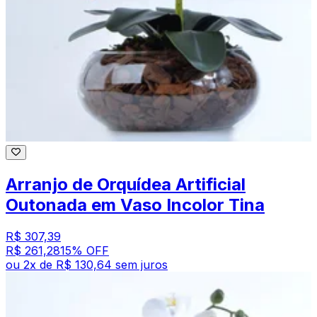
Arranjo de Orquídea Artificial
Outonada em Vaso Incolor Tina
R$ 307,39
R$ 261,28
15
% OFF
ou
2
x de
R$ 130,64
sem juros