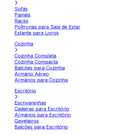
Sofás
Painéis
Racks
Poltronas para Sala de Estar
Estante para Livros
Cozinha
Cozinha Completa
Cozinha Compacta
Balcões para Cozinha
Armário Aéreo
Armários para Cozinha
Escritório
Escrivaninhas
Cadeiras para Escritório
Armários para Escritório
Gaveteiros
Balcões para Escritório