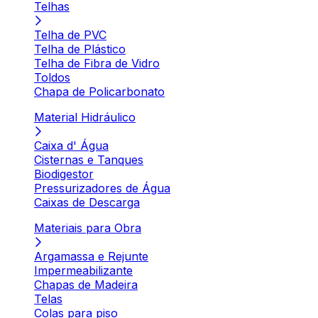
Telhas
Telha de PVC
Telha de Plástico
Telha de Fibra de Vidro
Toldos
Chapa de Policarbonato
Material Hidráulico
Caixa d' Água
Cisternas e Tanques
Biodigestor
Pressurizadores de Água
Caixas de Descarga
Materiais para Obra
Argamassa e Rejunte
Impermeabilizante
Chapas de Madeira
Telas
Colas para piso