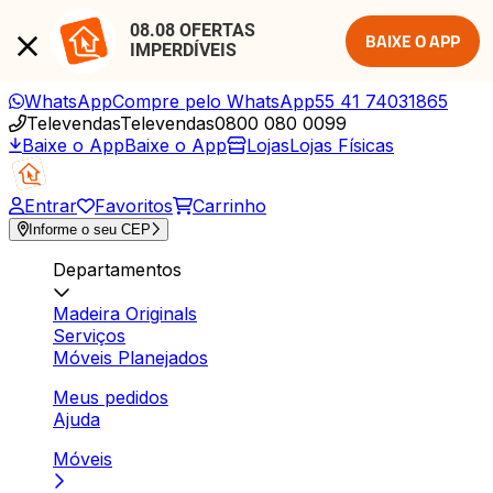
08.08 OFERTAS 
BAIXE O APP
IMPERDÍVEIS
WhatsApp
Compre pelo WhatsApp
55 41 74031865
Televendas
Televendas
0800 080 0099
Baixe o App
Baixe o App
Lojas
Lojas Físicas
Entrar
Favoritos
Carrinho
Informe o seu CEP
Departamentos
Madeira Originals
Serviços
Móveis Planejados
Meus pedidos
Ajuda
Móveis