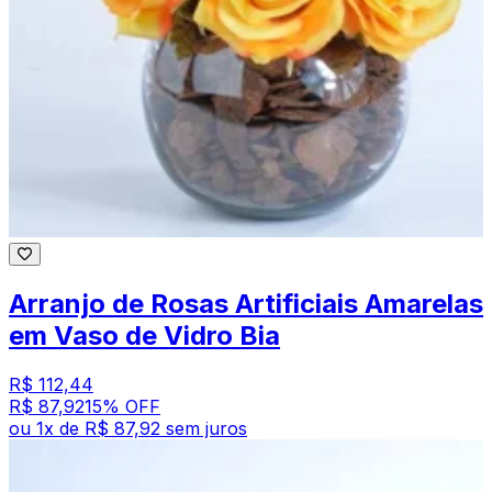
Arranjo de Rosas Artificiais Amarelas
em Vaso de Vidro Bia
R$ 112,44
R$ 87,92
15
% OFF
ou
1
x de
R$ 87,92
sem juros