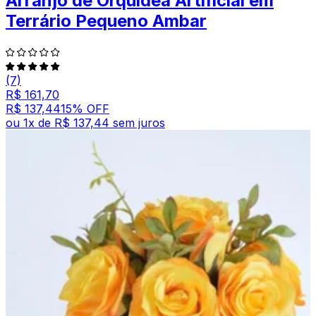
Arranjo de Orquídea Artificial em
Terrário Pequeno Ambar
(7)
R$ 161,70
R$ 137,44
15
% OFF
ou
1
x de
R$ 137,44
sem juros