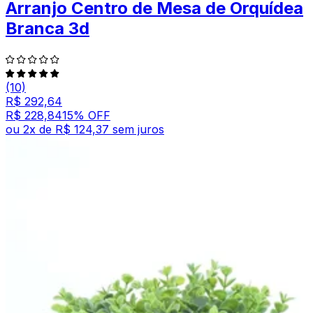
Arranjo Centro de Mesa de Orquídea
Branca 3d
(10)
R$ 292,64
R$ 228,84
15
% OFF
ou
2
x de
R$ 124,37
sem juros