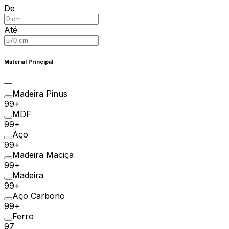
De
Até
Material Principal
Madeira Pinus
99+
MDF
99+
Aço
99+
Madeira Maciça
99+
Madeira
99+
Aço Carbono
99+
Ferro
97