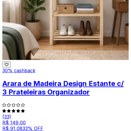
30% cashback
Arara de Madeira Design Estante c/
3 Prateleiras Organizador
(33)
R$ 149,00
R$ 91,08
33
% OFF