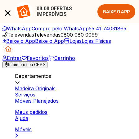
08.08 OFERTAS 
BAIXE O APP
IMPERDÍVEIS
WhatsApp
Compre pelo WhatsApp
55 41 74031865
Televendas
Televendas
0800 080 0099
Baixe o App
Baixe o App
Lojas
Lojas Físicas
Entrar
Favoritos
Carrinho
Informe o seu CEP
Departamentos
Madeira Originals
Serviços
Móveis Planejados
Meus pedidos
Ajuda
Móveis