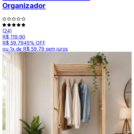
Organizador
(24)
R$ 119,90
R$ 59,79
45
% OFF
ou
1
x de
R$ 59,79
sem juros