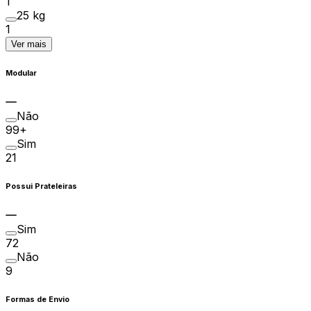
1
25 kg
1
Ver mais
Modular
Não
99+
Sim
21
Possui Prateleiras
Sim
72
Não
9
Formas de Envio