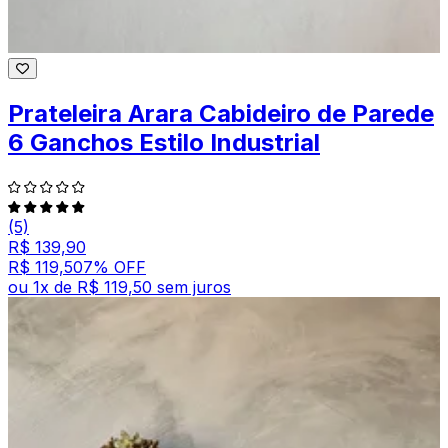
Prateleira Arara Cabideiro de Parede
6 Ganchos Estilo Industrial
(5)
R$ 139,90
R$ 119,50
7
% OFF
ou
1
x de
R$ 119,50
sem juros