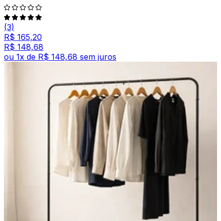
(3)
R$ 165,20
R$ 148,68
ou
1
x de
R$ 148,68
sem juros