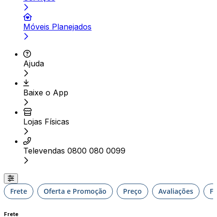
Móveis Planejados
Ajuda
Baixe o App
Lojas Físicas
Televendas 0800 080 0099
Frete
Oferta e Promoção
Preço
Avaliações
F
Frete