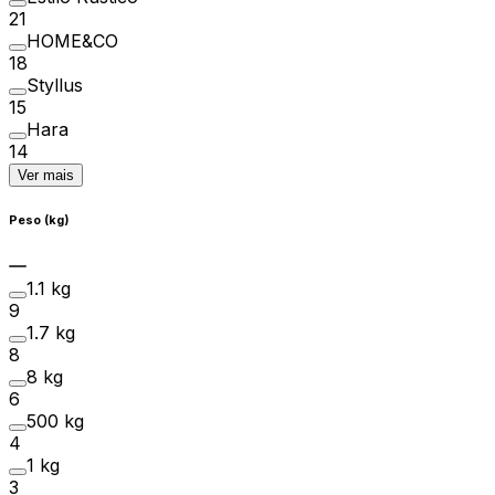
21
HOME&CO
18
Styllus
15
Hara
14
Ver mais
Peso (kg)
1.1 kg
9
1.7 kg
8
8 kg
6
500 kg
4
1 kg
3