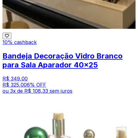
10% cashback
Bandeja Decoração Vidro Branco
para Sala Aparador 40x25
R$ 349,00
R$ 325,00
6
% OFF
ou
3
x de
R$ 108,33
sem juros