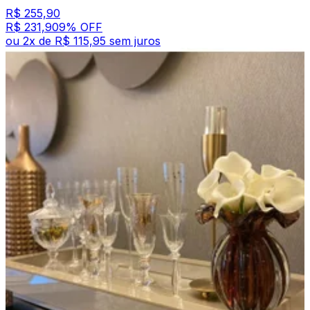
R$ 255,90
R$ 231,90
9
% OFF
ou
2
x de
R$ 115,95
sem juros