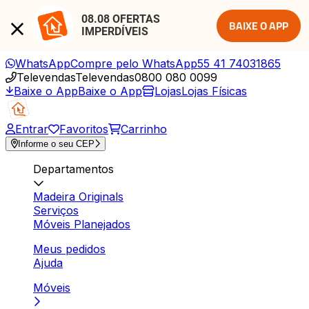
08.08 OFERTAS 
BAIXE O APP
IMPERDÍVEIS
WhatsApp
Compre pelo WhatsApp
55 41 74031865
Televendas
Televendas
0800 080 0099
Baixe o App
Baixe o App
Lojas
Lojas Físicas
Entrar
Favoritos
Carrinho
Informe o seu CEP
Departamentos
Madeira Originals
Serviços
Móveis Planejados
Meus pedidos
Ajuda
Móveis