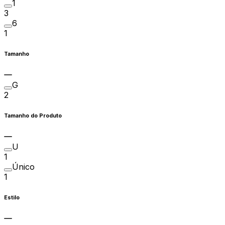
1
3
6
1
Tamanho
G
2
Tamanho do Produto
U
1
Único
1
Estilo