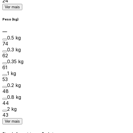
24
Ver mais
Peso (kg)
0.5 kg
74
0.3 kg
62
0.35 kg
61
1 kg
53
0.2 kg
48
0.8 kg
44
2 kg
43
Ver mais