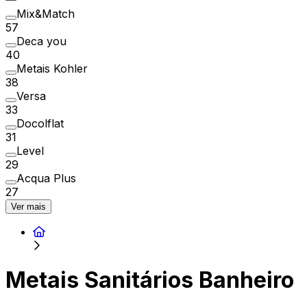
Mix&Match
57
Deca you
40
Metais Kohler
38
Versa
33
Docolflat
31
Level
29
Acqua Plus
27
Ver mais
Metais Sanitários Banheiro