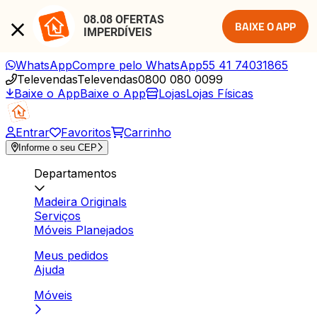
08.08 OFERTAS 
BAIXE O APP
IMPERDÍVEIS
WhatsApp
Compre pelo WhatsApp
55 41 74031865
Televendas
Televendas
0800 080 0099
Baixe o App
Baixe o App
Lojas
Lojas Físicas
Entrar
Favoritos
Carrinho
Informe o seu CEP
Departamentos
Madeira Originals
Serviços
Móveis Planejados
Meus pedidos
Ajuda
Móveis