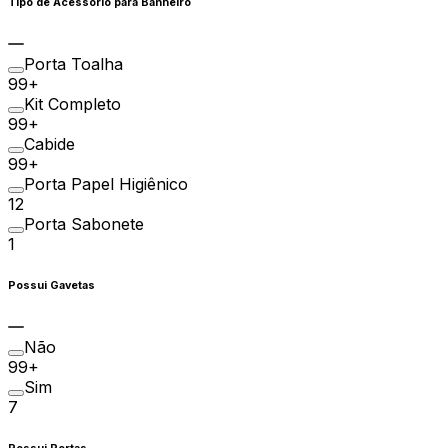
Tipo de Acessório para Banheiro
Porta Toalha
99+
Kit Completo
99+
Cabide
99+
Porta Papel Higiênico
12
Porta Sabonete
1
Possui Gavetas
Não
99+
Sim
7