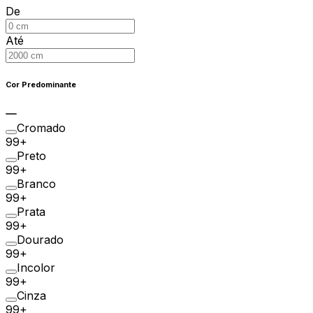
De
Até
Cor Predominante
Cromado
99+
Preto
99+
Branco
99+
Prata
99+
Dourado
99+
Incolor
99+
Cinza
99+