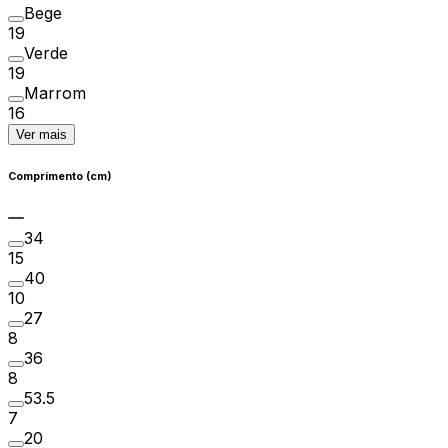
Bege
19
Verde
19
Marrom
16
Ver mais
Comprimento (cm)
34
15
40
10
27
8
36
8
53.5
7
20