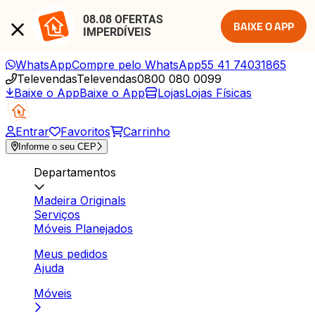
08.08 OFERTAS 
BAIXE O APP
IMPERDÍVEIS
WhatsApp
Compre pelo WhatsApp
55 41 74031865
Televendas
Televendas
0800 080 0099
Baixe o App
Baixe o App
Lojas
Lojas Físicas
Entrar
Favoritos
Carrinho
Informe o seu CEP
Departamentos
Madeira Originals
Serviços
Móveis Planejados
Meus pedidos
Ajuda
Móveis