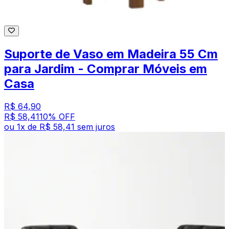
Suporte de Vaso em Madeira 55 Cm
para Jardim - Comprar Móveis em
Casa
R$ 64,90
R$ 58,41
10
% OFF
ou
1
x de
R$ 58,41
sem juros