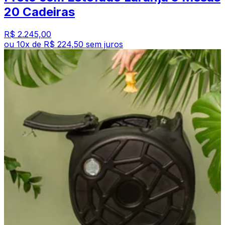
20 Cadeiras
R$ 2.245,00
ou
10
x de
R$ 224,50
sem juros