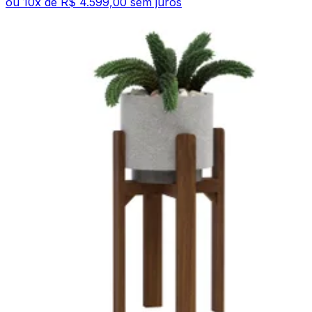
ou
10
x de
R$ 4.599,00
sem juros