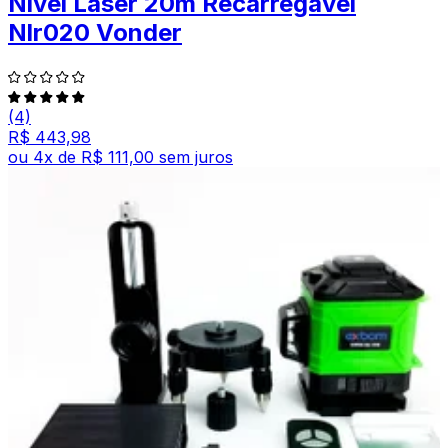
Nível Laser 20m Recarregável
Nlr020 Vonder
(4)
R$ 443,98
ou
4
x de
R$ 111,00
sem juros