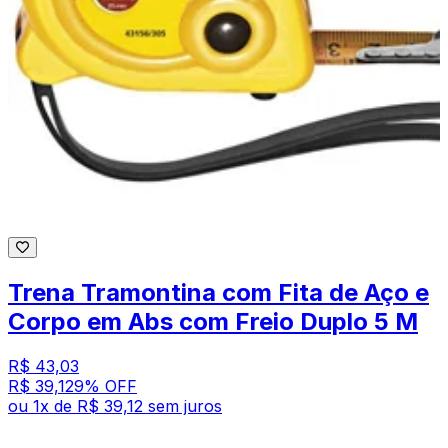
Trena Tramontina com Fita de Aço e
Corpo em Abs com Freio Duplo 5 M
R$ 43,03
R$ 39,12
9
% OFF
ou
1
x de
R$ 39,12
sem juros