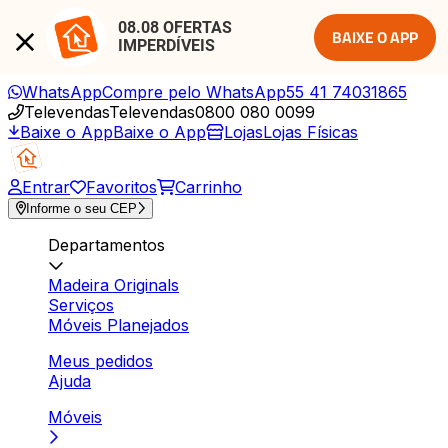
08.08 OFERTAS 
BAIXE O APP
IMPERDÍVEIS
WhatsApp
Compre pelo WhatsApp
55 41 74031865
Televendas
Televendas
0800 080 0099
Baixe o App
Baixe o App
Lojas
Lojas Físicas
Entrar
Favoritos
Carrinho
Informe o seu CEP
Departamentos
Madeira Originals
Serviços
Móveis Planejados
Meus pedidos
Ajuda
Móveis