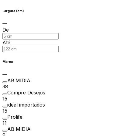
Largura (cm)
De
Até
Marca
AB.MIDIA
38
Compre Desejos
15
ideal importados
15
Prolife
11
AB MIDIA
9