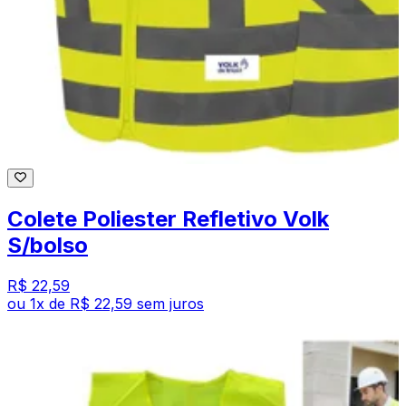
Colete Poliester Refletivo Volk
S/bolso
R$ 22,59
ou
1
x de
R$ 22,59
sem juros