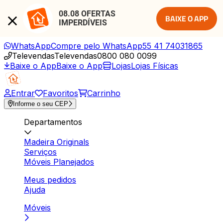
08.08 OFERTAS 
BAIXE O APP
IMPERDÍVEIS
WhatsApp
Compre pelo WhatsApp
55 41 74031865
Televendas
Televendas
0800 080 0099
Baixe o App
Baixe o App
Lojas
Lojas Físicas
Entrar
Favoritos
Carrinho
Informe o seu CEP
Departamentos
Madeira Originals
Serviços
Móveis Planejados
Meus pedidos
Ajuda
Móveis