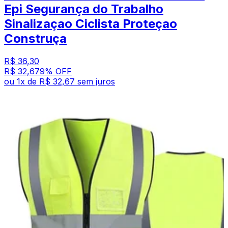
Epi Segurança do Trabalho
Sinalizaçao Ciclista Proteçao
Construça
R$ 36,30
R$ 32,67
9
% OFF
ou
1
x de
R$ 32,67
sem juros