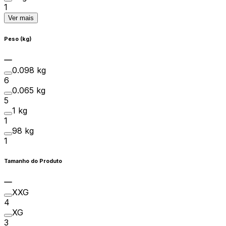
1
Ver mais
Peso (kg)
0.098 kg
6
0.065 kg
5
1 kg
1
98 kg
1
Tamanho do Produto
XXG
4
XG
3