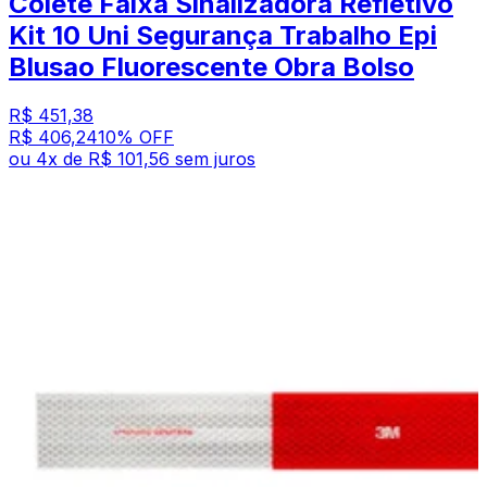
Colete Faixa Sinalizadora Refletivo
Kit 10 Uni Segurança Trabalho Epi
Blusao Fluorescente Obra Bolso
R$ 451,38
R$ 406,24
10
% OFF
ou
4
x de
R$ 101,56
sem juros