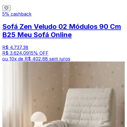
5% cashback
Sofá Zen Veludo 02 Módulos 90 Cm
B25 Meu Sofá Online
R$ 4.737,38
R$ 3.624,09
15
% OFF
ou
10
x de
R$ 402,68
sem juros