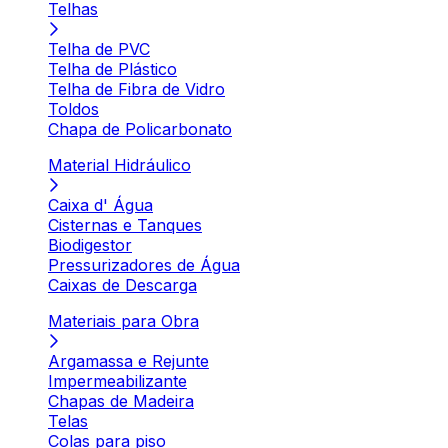
Telhas
Telha de PVC
Telha de Plástico
Telha de Fibra de Vidro
Toldos
Chapa de Policarbonato
Material Hidráulico
Caixa d' Água
Cisternas e Tanques
Biodigestor
Pressurizadores de Água
Caixas de Descarga
Materiais para Obra
Argamassa e Rejunte
Impermeabilizante
Chapas de Madeira
Telas
Colas para piso