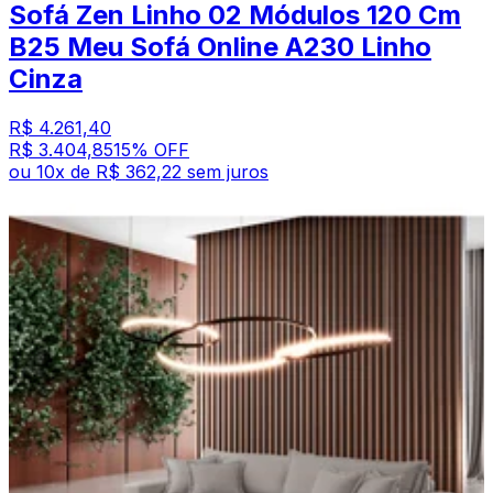
Sofá Zen Linho 02 Módulos 120 Cm
B25 Meu Sofá Online A230 Linho
Cinza
R$ 4.261,40
R$ 3.404,85
15
% OFF
ou
10
x de
R$ 362,22
sem juros