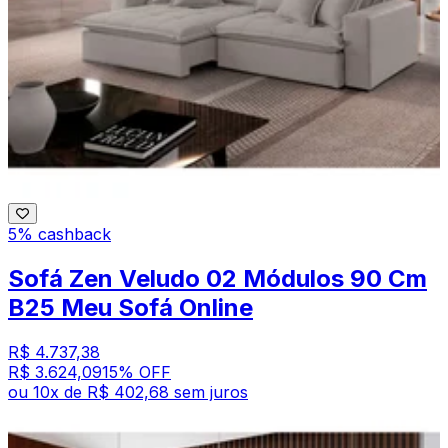
5% cashback
Sofá Zen Veludo 02 Módulos 90 Cm
B25 Meu Sofá Online
R$ 4.737,38
R$ 3.624,09
15
% OFF
ou
10
x de
R$ 402,68
sem juros