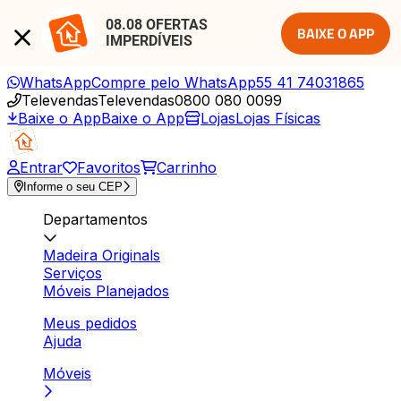
08.08 OFERTAS 
BAIXE O APP
IMPERDÍVEIS
WhatsApp
Compre pelo WhatsApp
55 41 74031865
Televendas
Televendas
0800 080 0099
Baixe o App
Baixe o App
Lojas
Lojas Físicas
Entrar
Favoritos
Carrinho
Informe o seu CEP
Departamentos
Madeira Originals
Serviços
Móveis Planejados
Meus pedidos
Ajuda
Móveis