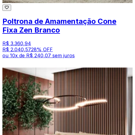
Poltrona de Amamentação Cone
Fixa Zen Branco
R$ 3.360,94
R$ 2.040,57
28
% OFF
ou
10
x de
R$ 240,07
sem juros