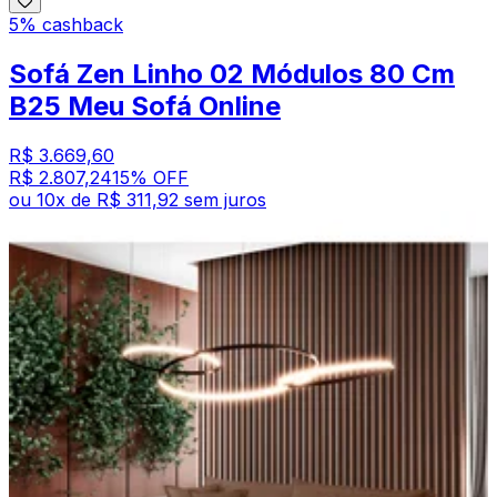
5% cashback
Sofá Zen Linho 02 Módulos 80 Cm
B25 Meu Sofá Online
R$ 3.669,60
R$ 2.807,24
15
% OFF
ou
10
x de
R$ 311,92
sem juros