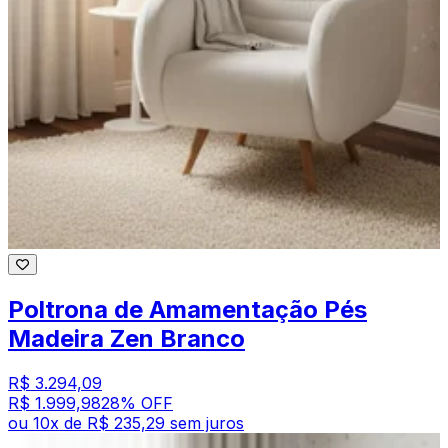
Poltrona de Amamentação Pés
Madeira Zen Branco
R$ 3.294,09
R$ 1.999,98
28
% OFF
ou
10
x de
R$ 235,29
sem juros