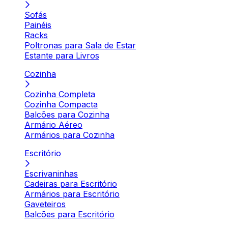
Sofás
Painéis
Racks
Poltronas para Sala de Estar
Estante para Livros
Cozinha
Cozinha Completa
Cozinha Compacta
Balcões para Cozinha
Armário Aéreo
Armários para Cozinha
Escritório
Escrivaninhas
Cadeiras para Escritório
Armários para Escritório
Gaveteiros
Balcões para Escritório