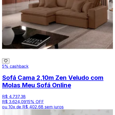
5% cashback
Sofá Cama 2,10m Zen Veludo com
Molas Meu Sofá Online
R$ 4.737,38
R$ 3.624,09
15
% OFF
ou
10
x de
R$ 402,68
sem juros