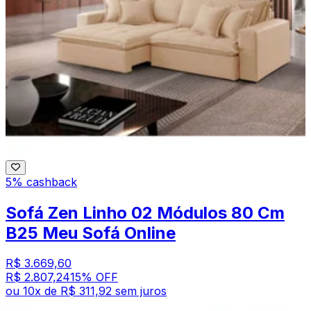
5% cashback
Sofá Zen Linho 02 Módulos 80 Cm
B25 Meu Sofá Online
R$ 3.669,60
R$ 2.807,24
15
% OFF
ou
10
x de
R$ 311,92
sem juros