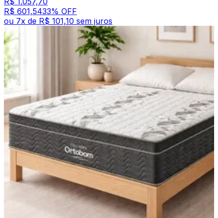
R$ 1.057,70
R$ 601,54
33
% OFF
ou
7
x de
R$ 101,10
sem juros