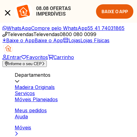
08.08 OFERTAS 
BAIXE O APP
IMPERDÍVEIS
WhatsApp
Compre pelo WhatsApp
55 41 74031865
Televendas
Televendas
0800 080 0099
Baixe o App
Baixe o App
Lojas
Lojas Físicas
Entrar
Favoritos
Carrinho
Informe o seu CEP
Departamentos
Madeira Originals
Serviços
Móveis Planejados
Meus pedidos
Ajuda
Móveis