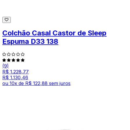
Colchão Casal Castor de Sleep
Espuma D33 138
(9)
R$ 1.228,77
R$ 1.130,46
ou
10
x de
R$ 122,88
sem juros