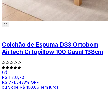
Colchão de Espuma D33 Ortobom
Airtech Ortopillow 100 Casal 138cm
(7)
R$ 1.367,70
R$ 771,54
33
% OFF
ou
9
x de
R$ 100,86
sem juros