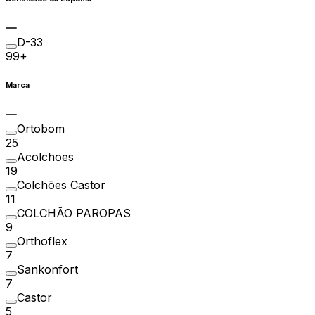
D-33
99+
Marca
Ortobom
25
Acolchoes
19
Colchões Castor
11
COLCHÃO PAROPAS
9
Orthoflex
7
Sankonfort
7
Castor
5