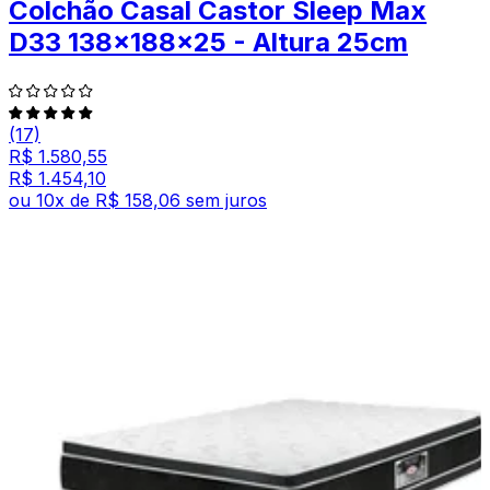
Colchão Casal Castor Sleep Max
D33 138x188x25 - Altura 25cm
(17)
R$ 1.580,55
R$ 1.454,10
ou
10
x de
R$ 158,06
sem juros