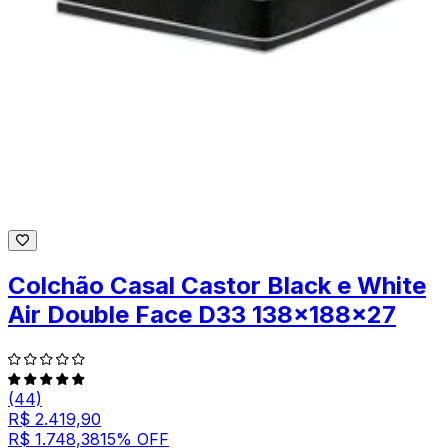
Colchão Casal Castor Black e White
Air Double Face D33 138x188x27
(44)
R$ 2.419,90
R$ 1.748,38
15
% OFF