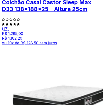
Colchão Casal Castor Sleep Max
D33 138x188x25 - Altura 25cm
(17)
R$ 1.285,00
R$ 1.182,20
ou
10
x de
R$ 128,50
sem juros