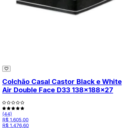
Colchão Casal Castor Black e White
Air Double Face D33 138x188x27
(44)
R$ 1.605,00
R$ 1.476,60