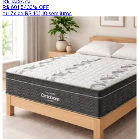
R$ 1.057,70
R$ 601,54
33
% OFF
ou
7
x de
R$ 101,10
sem juros