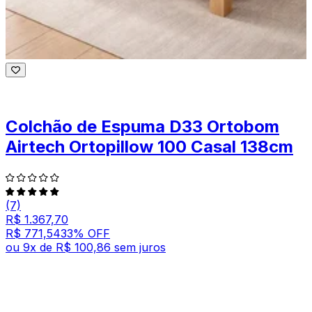
Colchão de Espuma D33 Ortobom
Airtech Ortopillow 100 Casal 138cm
(7)
R$ 1.367,70
R$ 771,54
33
% OFF
ou
9
x de
R$ 100,86
sem juros