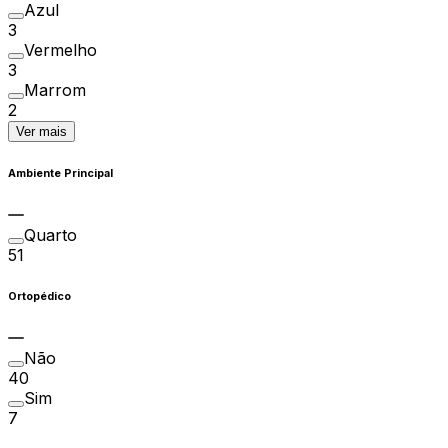
Azul
3
Vermelho
3
Marrom
2
Ver mais
Ambiente Principal
Quarto
51
Ortopédico
Não
40
Sim
7