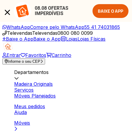
08.08 OFERTAS 
BAIXE O APP
IMPERDÍVEIS
WhatsApp
Compre pelo WhatsApp
55 41 74031865
Televendas
Televendas
0800 080 0099
Baixe o App
Baixe o App
Lojas
Lojas Físicas
Entrar
Favoritos
Carrinho
Informe o seu CEP
Departamentos
Madeira Originals
Serviços
Móveis Planejados
Meus pedidos
Ajuda
Móveis