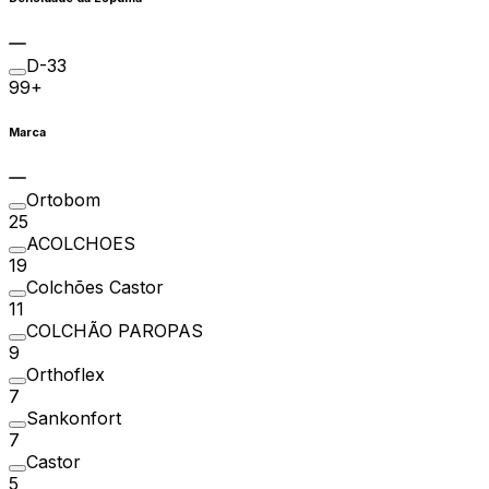
D-33
99+
Marca
Ortobom
25
ACOLCHOES
19
Colchões Castor
11
COLCHÃO PAROPAS
9
Orthoflex
7
Sankonfort
7
Castor
5