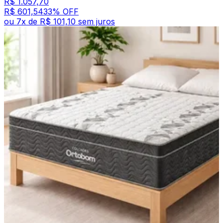
R$ 1.057,70
R$ 601,54
33
% OFF
ou
7
x de
R$ 101,10
sem juros