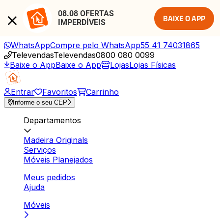
08.08 OFERTAS 
BAIXE O APP
IMPERDÍVEIS
WhatsApp
Compre pelo WhatsApp
55 41 74031865
Televendas
Televendas
0800 080 0099
Baixe o App
Baixe o App
Lojas
Lojas Físicas
Entrar
Favoritos
Carrinho
Informe o seu CEP
Departamentos
Madeira Originals
Serviços
Móveis Planejados
Meus pedidos
Ajuda
Móveis