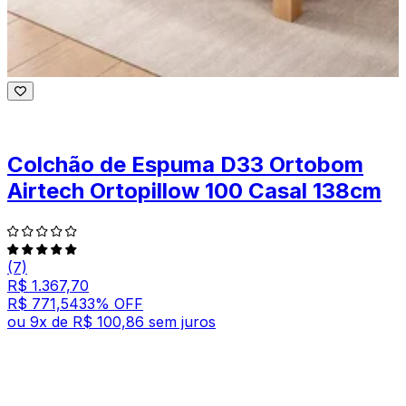
Colchão de Espuma D33 Ortobom
Airtech Ortopillow 100 Casal 138cm
(7)
R$ 1.367,70
R$ 771,54
33
% OFF
ou
9
x de
R$ 100,86
sem juros