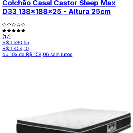
Colchão Casal Castor Sleep Max
D33 138x188x25 - Altura 25cm
(17)
R$ 1.580,55
R$ 1.454,10
ou
10
x de
R$ 158,06
sem juros