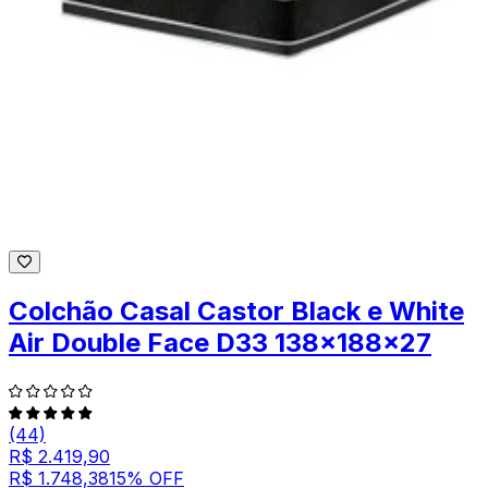
Colchão Casal Castor Black e White
Air Double Face D33 138x188x27
(44)
R$ 2.419,90
R$ 1.748,38
15
% OFF