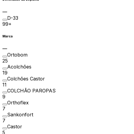
D-33
99+
Marca
Ortobom
25
Acolchões
19
Colchões Castor
11
COLCHÃO PAROPAS
9
Orthoflex
7
Sankonfort
7
Castor
5