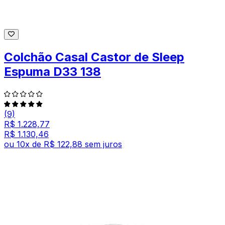
Colchão Casal Castor de Sleep
Espuma D33 138
(9)
R$ 1.228,77
R$ 1.130,46
ou
10
x de
R$ 122,88
sem juros