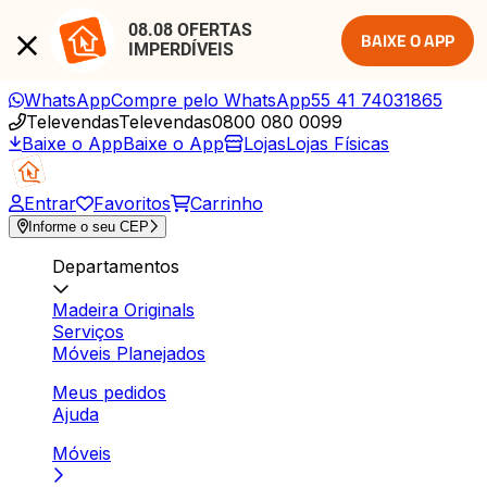
08.08 OFERTAS 
BAIXE O APP
IMPERDÍVEIS
WhatsApp
Compre pelo WhatsApp
55 41 74031865
Televendas
Televendas
0800 080 0099
Baixe o App
Baixe o App
Lojas
Lojas Físicas
Entrar
Favoritos
Carrinho
Informe o seu CEP
Departamentos
Madeira Originals
Serviços
Móveis Planejados
Meus pedidos
Ajuda
Móveis