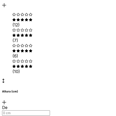
(12)
(7)
(6)
(10)
Altura (cm)
De