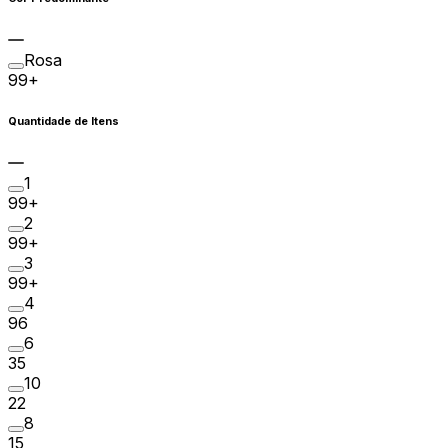
Rosa
99+
Quantidade de Itens
1
99+
2
99+
3
99+
4
96
6
35
10
22
8
15