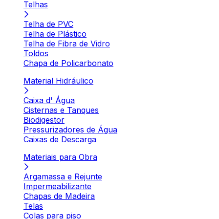
Telhas
Telha de PVC
Telha de Plástico
Telha de Fibra de Vidro
Toldos
Chapa de Policarbonato
Material Hidráulico
Caixa d' Água
Cisternas e Tanques
Biodigestor
Pressurizadores de Água
Caixas de Descarga
Materiais para Obra
Argamassa e Rejunte
Impermeabilizante
Chapas de Madeira
Telas
Colas para piso