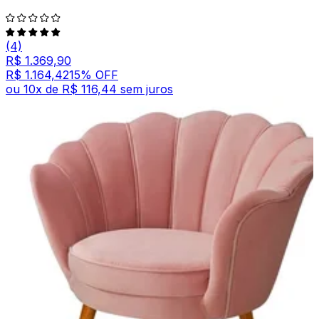
(4)
R$ 1.369,90
R$ 1.164,42
15
% OFF
ou
10
x de
R$ 116,44
sem juros