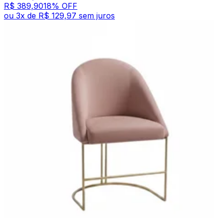
R$ 389,90
18
% OFF
ou
3
x de
R$ 129,97
sem juros