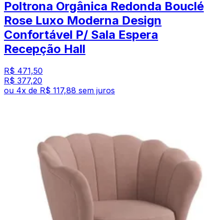
Poltrona Orgânica Redonda Bouclé
Rose Luxo Moderna Design
Confortável P/ Sala Espera
Recepção Hall
R$ 471,50
R$ 377,20
ou
4
x de
R$ 117,88
sem juros