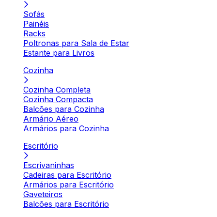
Sofás
Painéis
Racks
Poltronas para Sala de Estar
Estante para Livros
Cozinha
Cozinha Completa
Cozinha Compacta
Balcões para Cozinha
Armário Aéreo
Armários para Cozinha
Escritório
Escrivaninhas
Cadeiras para Escritório
Armários para Escritório
Gaveteiros
Balcões para Escritório