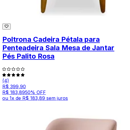
Poltrona Cadeira Pétala para
Penteadeira Sala Mesa de Jantar
Pés Palito Rosa
(4)
R$ 399,90
R$ 183,89
50
% OFF
ou
1
x de
R$ 183,89
sem juros