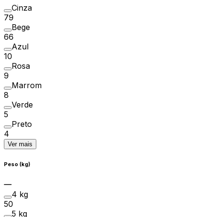
Cinza
79
Bege
66
Azul
10
Rosa
9
Marrom
8
Verde
5
Preto
4
Ver mais
Peso (kg)
4 kg
50
5 kg