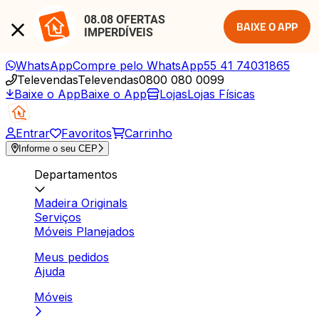
08.08 OFERTAS 
BAIXE O APP
IMPERDÍVEIS
WhatsApp
Compre pelo WhatsApp
55 41 74031865
Televendas
Televendas
0800 080 0099
Baixe o App
Baixe o App
Lojas
Lojas Físicas
Entrar
Favoritos
Carrinho
Informe o seu CEP
Departamentos
Madeira Originals
Serviços
Móveis Planejados
Meus pedidos
Ajuda
Móveis