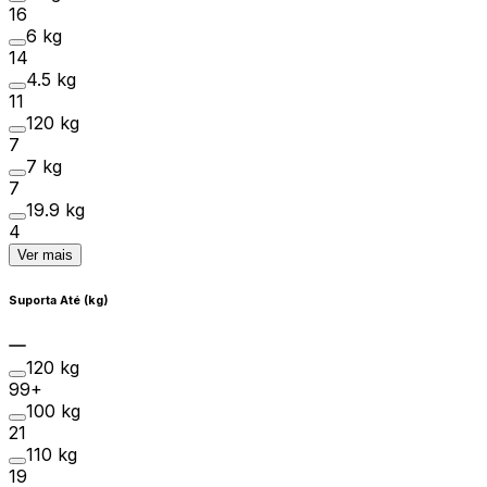
16
6 kg
14
4.5 kg
11
120 kg
7
7 kg
7
19.9 kg
4
Ver mais
Suporta Até (kg)
120 kg
99+
100 kg
21
110 kg
19