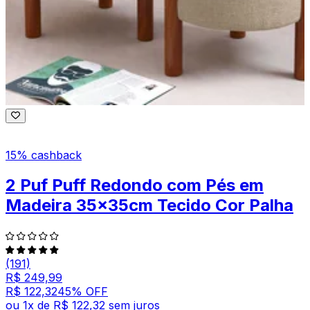
15% cashback
2 Puf Puff Redondo com Pés em
Madeira 35x35cm Tecido Cor Palha
(191)
R$ 249,99
R$ 122,32
45
% OFF
ou
1
x de
R$ 122,32
sem juros