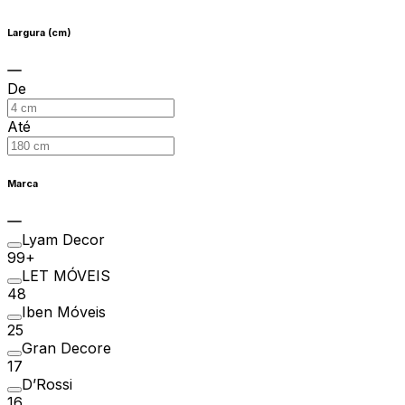
Largura (cm)
De
Até
Marca
Lyam Decor
99+
LET MÓVEIS
48
Iben Móveis
25
Gran Decore
17
D’Rossi
16