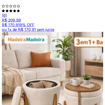
(6)
R$ 209,99
R$ 170,91
9
% OFF
ou
1
x de
R$ 170,91
sem juros