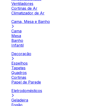
Ventiladores
Cortinas de Ar
Climatizador de Ar
Cama, Mesa e Banho
Cama
Mesa
Banho
Infantil
Decoração
Espelhos
Tapetes
Quadros
Cortinas
Papel de Parede
Eletrodomésticos
Geladeira
Fogão