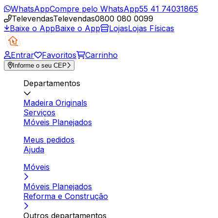
WhatsApp
Compre pelo WhatsApp
55 41 74031865
Televendas
Televendas
0800 080 0099
Baixe o App
Baixe o App
Lojas
Lojas Físicas
Entrar
Favoritos
Carrinho
Informe o seu CEP
Departamentos
Madeira Originals
Serviços
Móveis Planejados
Meus pedidos
Ajuda
Móveis
Móveis Planejados
Reforma e Construção
Outros departamentos