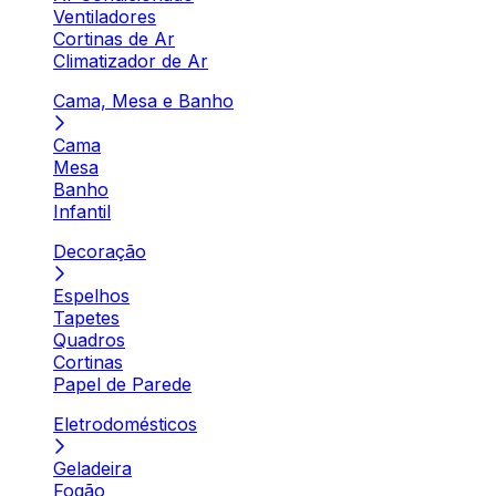
Ventiladores
Cortinas de Ar
Climatizador de Ar
Cama, Mesa e Banho
Cama
Mesa
Banho
Infantil
Decoração
Espelhos
Tapetes
Quadros
Cortinas
Papel de Parede
Eletrodomésticos
Geladeira
Fogão