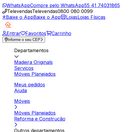
WhatsApp
Compre pelo WhatsApp
55 41 74031865
Televendas
Televendas
0800 080 0099
Baixe o App
Baixe o App
Lojas
Lojas Físicas
Entrar
Favoritos
Carrinho
Informe o seu CEP
Departamentos
Madeira Originals
Serviços
Móveis Planejados
Meus pedidos
Ajuda
Móveis
Móveis Planejados
Reforma e Construção
Outros departamentos