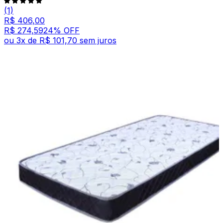
(1)
R$ 406,00
R$ 274,59
24
% OFF
ou
3
x de
R$ 101,70
sem juros