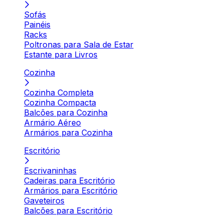
Sofás
Painéis
Racks
Poltronas para Sala de Estar
Estante para Livros
Cozinha
Cozinha Completa
Cozinha Compacta
Balcões para Cozinha
Armário Aéreo
Armários para Cozinha
Escritório
Escrivaninhas
Cadeiras para Escritório
Armários para Escritório
Gaveteiros
Balcões para Escritório