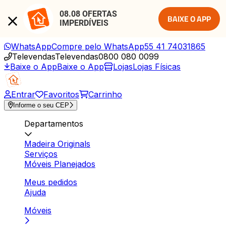
08.08 OFERTAS 
BAIXE O APP
IMPERDÍVEIS
WhatsApp
Compre pelo WhatsApp
55 41 74031865
Televendas
Televendas
0800 080 0099
Baixe o App
Baixe o App
Lojas
Lojas Físicas
Entrar
Favoritos
Carrinho
Informe o seu CEP
Departamentos
Madeira Originals
Serviços
Móveis Planejados
Meus pedidos
Ajuda
Móveis