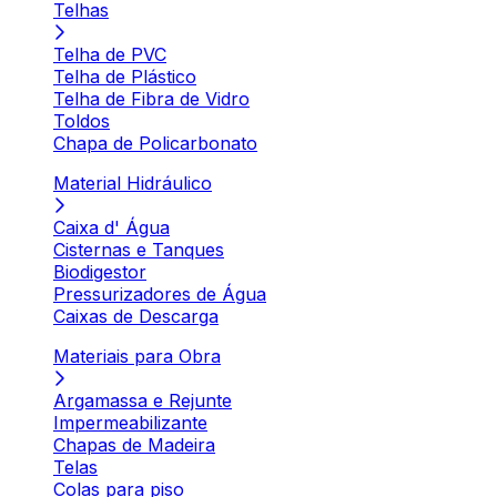
Telhas
Telha de PVC
Telha de Plástico
Telha de Fibra de Vidro
Toldos
Chapa de Policarbonato
Material Hidráulico
Caixa d' Água
Cisternas e Tanques
Biodigestor
Pressurizadores de Água
Caixas de Descarga
Materiais para Obra
Argamassa e Rejunte
Impermeabilizante
Chapas de Madeira
Telas
Colas para piso