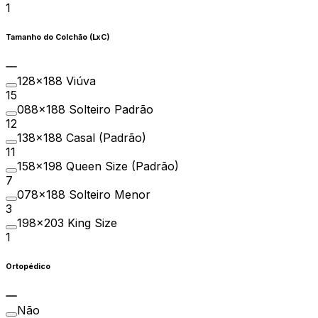
1
Tamanho do Colchão (LxC)
128×188 Viúva
15
088×188 Solteiro Padrão
12
138×188 Casal (Padrão)
11
158×198 Queen Size (Padrão)
7
078×188 Solteiro Menor
3
198x203 King Size
1
Ortopédico
Não