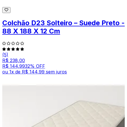
Colchão D23 Solteiro – Suede Preto -
88 X 188 X 12 Cm
(5)
R$ 238,00
R$ 144,99
32
% OFF
ou
1
x de
R$ 144,99
sem juros