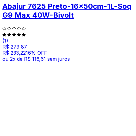
Abajur 7625 Preto-16x50cm-1L-Soq
G9 Max 40W-Bivolt
(1)
R$ 279,87
R$ 233,22
16
% OFF
ou
2
x de
R$ 116,61
sem juros