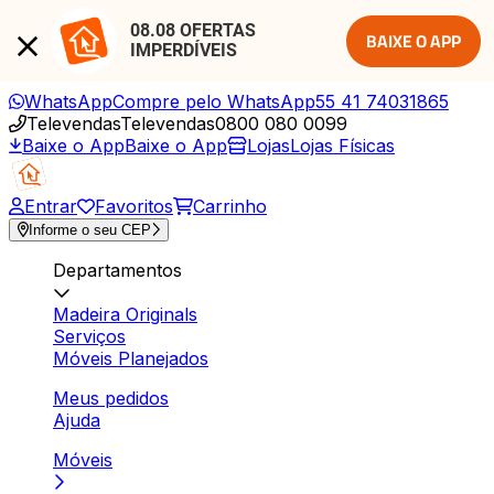
08.08 OFERTAS 
BAIXE O APP
IMPERDÍVEIS
WhatsApp
Compre pelo WhatsApp
55 41 74031865
Televendas
Televendas
0800 080 0099
Baixe o App
Baixe o App
Lojas
Lojas Físicas
Entrar
Favoritos
Carrinho
Informe o seu CEP
Departamentos
Madeira Originals
Serviços
Móveis Planejados
Meus pedidos
Ajuda
Móveis