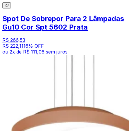
Spot De Sobrepor Para 2 Lâmpadas
Gu10 Cor Spt 5602 Prata
R$ 266,53
R$ 222,11
16
% OFF
ou
2
x de
R$ 111,06
sem juros