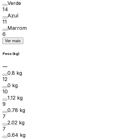
Verde
14
Azul
11
Marrom
6
Ver mais
Peso (kg)
0.8 kg
12
0 kg
10
1.12 kg
9
0.78 kg
7
2.02 kg
7
0.64 kg