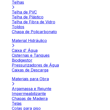
Telhas
Telha de PVC
Telha de Plástico
Telha de Fibra de Vidro
Toldos
Chapa de Policarbonato
Material Hidráulico
Caixa d' Água
Cisternas e Tanques
Biodigestor
Pressurizadores de Água
Caixas de Descarga
Materiais para Obra
Argamassa e Rejunte
Impermeabilizante
Chapas de Madeira
Telas
Colas para piso