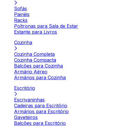
Sofás
Painéis
Racks
Poltronas para Sala de Estar
Estante para Livros
Cozinha
Cozinha Completa
Cozinha Compacta
Balcões para Cozinha
Armário Aéreo
Armários para Cozinha
Escritório
Escrivaninhas
Cadeiras para Escritório
Armários para Escritório
Gaveteiros
Balcões para Escritório