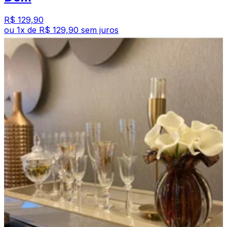
R$ 129,90
ou
1
x de
R$ 129,90
sem juros