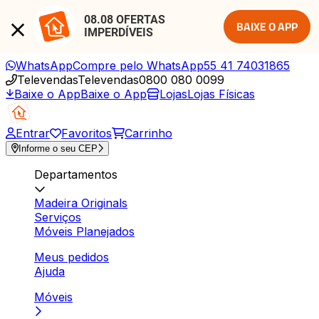
08.08 OFERTAS 
BAIXE O APP
IMPERDÍVEIS
WhatsApp
Compre pelo WhatsApp
55 41 74031865
Televendas
Televendas
0800 080 0099
Baixe o App
Baixe o App
Lojas
Lojas Físicas
Entrar
Favoritos
Carrinho
Informe o seu CEP
Departamentos
Madeira Originals
Serviços
Móveis Planejados
Meus pedidos
Ajuda
Móveis