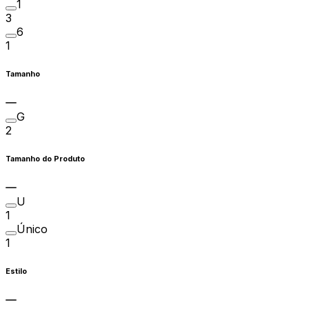
1
3
6
1
Tamanho
G
2
Tamanho do Produto
U
1
Único
1
Estilo