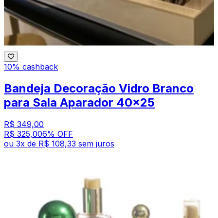
10% cashback
Bandeja Decoração Vidro Branco
para Sala Aparador 40x25
R$ 349,00
R$ 325,00
6
% OFF
ou
3
x de
R$ 108,33
sem juros