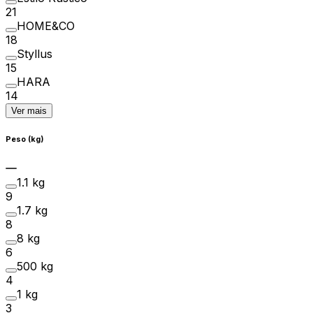
21
HOME&CO
18
Styllus
15
HARA
14
Ver mais
Peso (kg)
1.1 kg
9
1.7 kg
8
8 kg
6
500 kg
4
1 kg
3