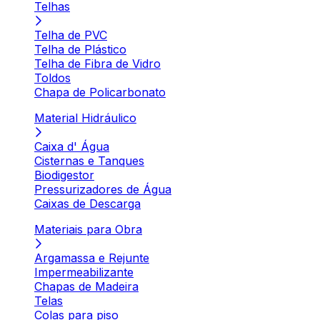
Telhas
Telha de PVC
Telha de Plástico
Telha de Fibra de Vidro
Toldos
Chapa de Policarbonato
Material Hidráulico
Caixa d' Água
Cisternas e Tanques
Biodigestor
Pressurizadores de Água
Caixas de Descarga
Materiais para Obra
Argamassa e Rejunte
Impermeabilizante
Chapas de Madeira
Telas
Colas para piso