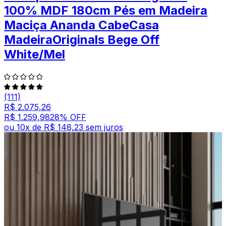
100% MDF 180cm Pés em Madeira
Maciça Ananda CabeCasa
MadeiraOriginals Bege Off
White/Mel
(111)
R$ 2.075,26
R$ 1.259,98
28
% OFF
ou
10
x de
R$ 148,23
sem juros