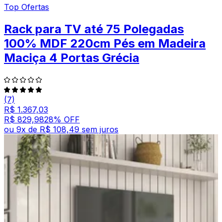
Top Ofertas
Rack para TV até 75 Polegadas
100% MDF 220cm Pés em Madeira
Maciça 4 Portas Grécia
(7)
R$ 1.367,03
R$ 829,98
28
% OFF
ou
9
x de
R$ 108,49
sem juros