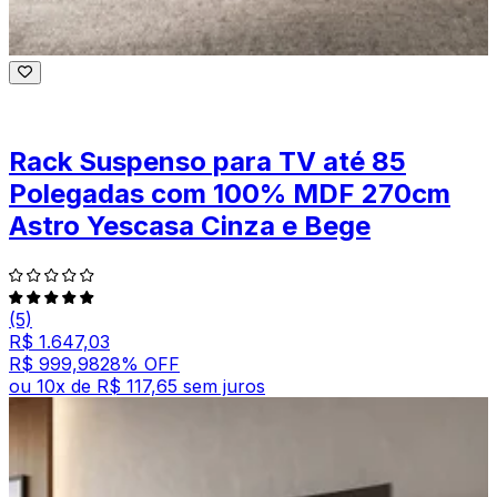
Rack Suspenso para TV até 85
Polegadas com 100% MDF 270cm
Astro Yescasa Cinza e Bege
(5)
R$ 1.647,03
R$ 999,98
28
% OFF
ou
10
x de
R$ 117,65
sem juros