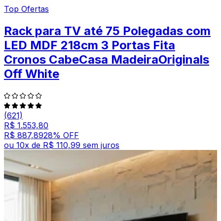
Top Ofertas
Rack para TV até 75 Polegadas com
LED MDF 218cm 3 Portas Fita
Cronos CabeCasa MadeiraOriginals
Off White
(621)
R$ 1.553,80
R$ 887,89
28
% OFF
ou
10
x de
R$ 110,99
sem juros