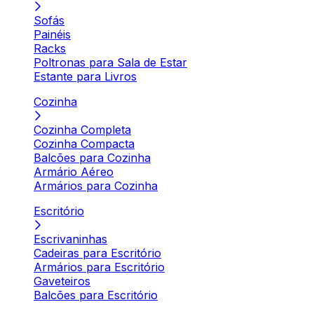
Sofás
Painéis
Racks
Poltronas para Sala de Estar
Estante para Livros
Cozinha
Cozinha Completa
Cozinha Compacta
Balcões para Cozinha
Armário Aéreo
Armários para Cozinha
Escritório
Escrivaninhas
Cadeiras para Escritório
Armários para Escritório
Gaveteiros
Balcões para Escritório