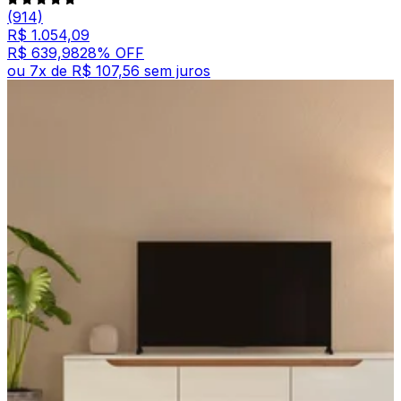
(914)
R$ 1.054,09
R$ 639,98
28
% OFF
ou
7
x de
R$ 107,56
sem juros