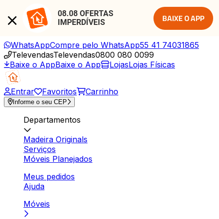
08.08 OFERTAS 
BAIXE O APP
IMPERDÍVEIS
WhatsApp
Compre pelo WhatsApp
55 41 74031865
Televendas
Televendas
0800 080 0099
Baixe o App
Baixe o App
Lojas
Lojas Físicas
Entrar
Favoritos
Carrinho
Informe o seu CEP
Departamentos
Madeira Originals
Serviços
Móveis Planejados
Meus pedidos
Ajuda
Móveis