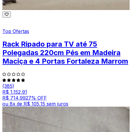
Top Ofertas
Rack Ripado para TV até 75
Polegadas 220cm Pés em Madeira
Maciça e 4 Portas Fortaleza Marrom
(385)
R$ 1.152,91
R$ 714,99
27
% OFF
ou
8
x de
R$ 105,15
sem juros