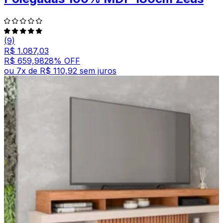
(9)
R$ 1.087,03
R$ 659,98
28
% OFF
ou
7
x de
R$ 110,92
sem juros