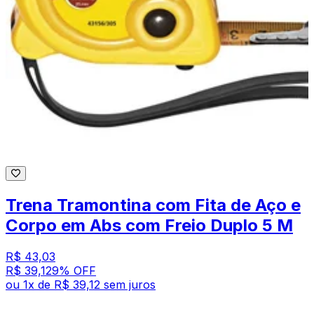
Trena Tramontina com Fita de Aço e
Corpo em Abs com Freio Duplo 5 M
R$ 43,03
R$ 39,12
9
% OFF
ou
1
x de
R$ 39,12
sem juros