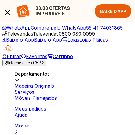
08.08 OFERTAS 
BAIXE O APP
IMPERDÍVEIS
WhatsApp
Compre pelo WhatsApp
55 41 74031865
Televendas
Televendas
0800 080 0099
Baixe o App
Baixe o App
Lojas
Lojas Físicas
Entrar
Favoritos
Carrinho
Informe o seu CEP
Departamentos
Madeira Originals
Serviços
Móveis Planejados
Meus pedidos
Ajuda
Móveis