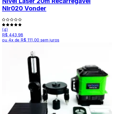
Nível Laser 20m Recarregável
Nlr020 Vonder
(4)
R$ 443,98
ou
4
x de
R$ 111,00
sem juros