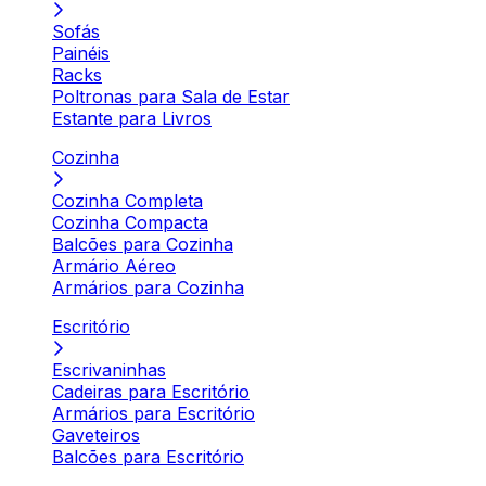
Sofás
Painéis
Racks
Poltronas para Sala de Estar
Estante para Livros
Cozinha
Cozinha Completa
Cozinha Compacta
Balcões para Cozinha
Armário Aéreo
Armários para Cozinha
Escritório
Escrivaninhas
Cadeiras para Escritório
Armários para Escritório
Gaveteiros
Balcões para Escritório