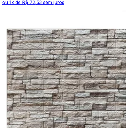
ou
1
x de
R$ 72,53
sem juros