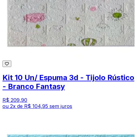
Kit 10 Un/ Espuma 3d - Tijolo Rústico
- Branco Fantasy
R$ 209,90
ou
2
x de
R$ 104,95
sem juros