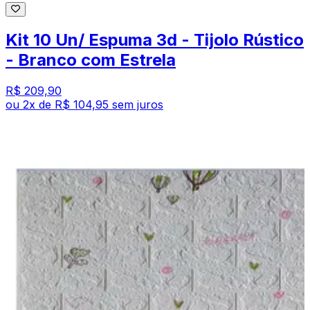
Kit 10 Un/ Espuma 3d - Tijolo Rústico
- Branco com Estrela
R$ 209,90
ou
2
x de
R$ 104,95
sem juros