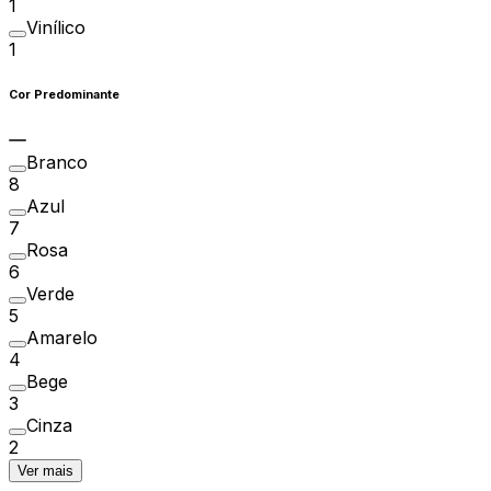
1
Vinílico
1
Cor Predominante
Branco
8
Azul
7
Rosa
6
Verde
5
Amarelo
4
Bege
3
Cinza
2
Ver mais