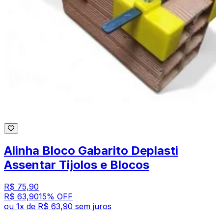
Alinha Bloco Gabarito Deplasti
Assentar Tijolos e Blocos
R$ 75,90
R$ 63,90
15
% OFF
ou
1
x de
R$ 63,90
sem juros