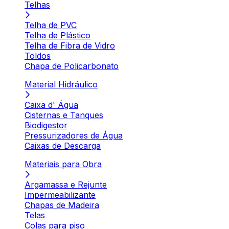
Telhas
Telha de PVC
Telha de Plástico
Telha de Fibra de Vidro
Toldos
Chapa de Policarbonato
Material Hidráulico
Caixa d' Água
Cisternas e Tanques
Biodigestor
Pressurizadores de Água
Caixas de Descarga
Materiais para Obra
Argamassa e Rejunte
Impermeabilizante
Chapas de Madeira
Telas
Colas para piso