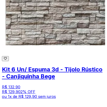
Kit 6 Un/ Espuma 3d - Tijolo Rústico
- Canjiquinha Bege
R$ 132,90
R$ 129,90
2
% OFF
ou
1
x de
R$ 129,90
sem juros