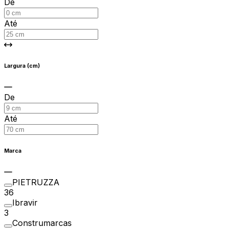
De
Até
Largura (cm)
De
Até
Marca
PIETRUZZA
36
Ibravir
3
Construmarcas