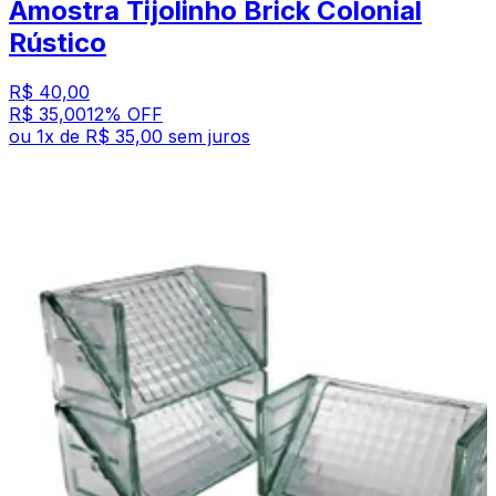
Amostra Tijolinho Brick Colonial
Rústico
R$ 40,00
R$ 35,00
12
% OFF
ou
1
x de
R$ 35,00
sem juros