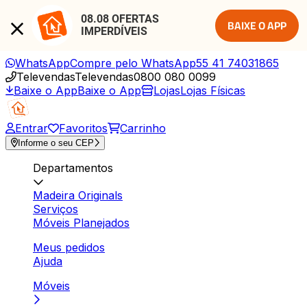
08.08 OFERTAS 
BAIXE O APP
IMPERDÍVEIS
WhatsApp
Compre pelo WhatsApp
55 41 74031865
Televendas
Televendas
0800 080 0099
Baixe o App
Baixe o App
Lojas
Lojas Físicas
Entrar
Favoritos
Carrinho
Informe o seu CEP
Departamentos
Madeira Originals
Serviços
Móveis Planejados
Meus pedidos
Ajuda
Móveis