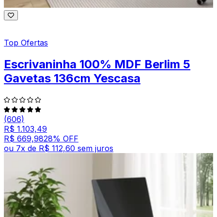
Top Ofertas
Escrivaninha 100% MDF Berlim 5
Gavetas 136cm Yescasa
(606)
R$ 1.103,49
R$ 669,98
28
% OFF
ou
7
x de
R$ 112,60
sem juros