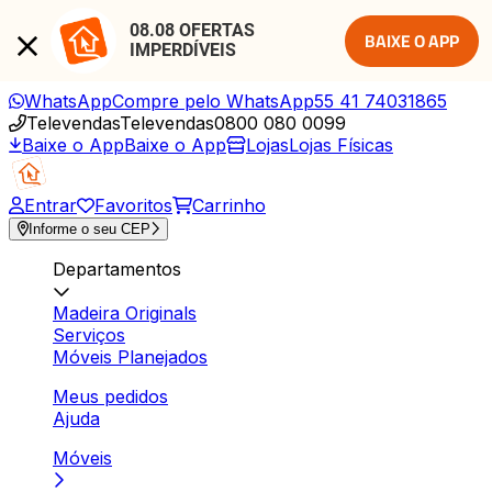
08.08 OFERTAS 
BAIXE O APP
IMPERDÍVEIS
WhatsApp
Compre pelo WhatsApp
55 41 74031865
Televendas
Televendas
0800 080 0099
Baixe o App
Baixe o App
Lojas
Lojas Físicas
Entrar
Favoritos
Carrinho
Informe o seu CEP
Departamentos
Madeira Originals
Serviços
Móveis Planejados
Meus pedidos
Ajuda
Móveis