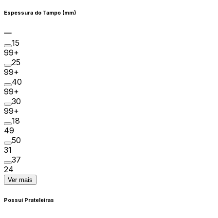
Espessura do Tampo (mm)
15
99+
25
99+
40
99+
30
99+
18
49
50
31
37
24
Ver mais
Possui Prateleiras