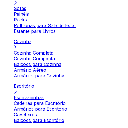
Sofás
Painéis
Racks
Poltronas para Sala de Estar
Estante para Livros
Cozinha
Cozinha Completa
Cozinha Compacta
Balcões para Cozinha
Armário Aéreo
Armários para Cozinha
Escritório
Escrivaninhas
Cadeiras para Escritório
Armários para Escritório
Gaveteiros
Balcões para Escritório