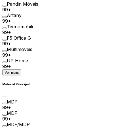
Pandin Móveis
99+
Artany
99+
Tecnomobili
99+
F5 Office G
99+
Multimóveis
99+
UP Home
99+
Ver mais
Material Principal
MDP
99+
MDF
99+
MDF/MDP