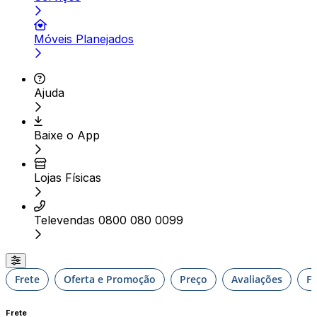
Móveis Planejados
Ajuda
Baixe o App
Lojas Físicas
Televendas 0800 080 0099
Frete
Oferta e Promoção
Preço
Avaliações
F
Frete