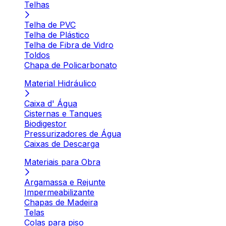
Telhas
Telha de PVC
Telha de Plástico
Telha de Fibra de Vidro
Toldos
Chapa de Policarbonato
Material Hidráulico
Caixa d' Água
Cisternas e Tanques
Biodigestor
Pressurizadores de Água
Caixas de Descarga
Materiais para Obra
Argamassa e Rejunte
Impermeabilizante
Chapas de Madeira
Telas
Colas para piso