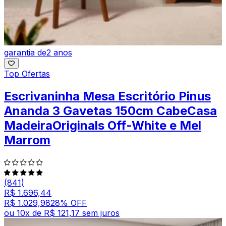
garantia de
2 anos
Top Ofertas
Escrivaninha Mesa Escritório Pinus
Ananda 3 Gavetas 150cm CabeCasa
MadeiraOriginals Off-White e Mel
Marrom
(841)
R$ 1.696,44
R$ 1.029,98
28
% OFF
ou
10
x de
R$ 121,17
sem juros