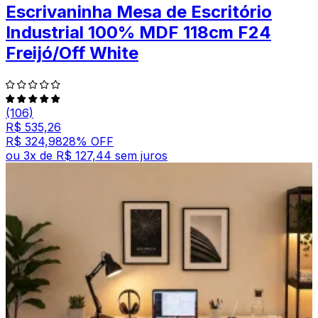
Escrivaninha Mesa de Escritório
Industrial 100% MDF 118cm F24
Freijó/Off White
(106)
R$ 535,26
R$ 324,98
28
% OFF
ou
3
x de
R$ 127,44
sem juros