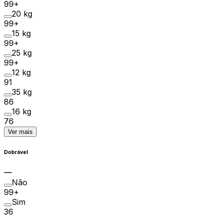
99+
20 kg
99+
15 kg
99+
25 kg
99+
12 kg
91
35 kg
86
16 kg
76
Ver mais
Dobrável
Não
99+
Sim
36