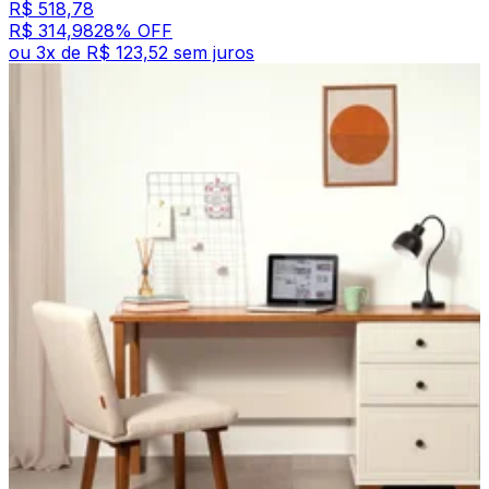
R$ 518,78
R$ 314,98
28
% OFF
ou
3
x de
R$ 123,52
sem juros