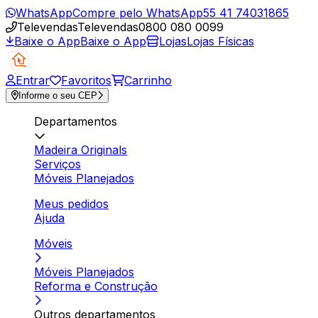
WhatsApp
Compre pelo WhatsApp
55 41 74031865
Televendas
Televendas
0800 080 0099
Baixe o App
Baixe o App
Lojas
Lojas Físicas
Entrar
Favoritos
Carrinho
Informe o seu CEP
Departamentos
Madeira Originals
Serviços
Móveis Planejados
Meus pedidos
Ajuda
Móveis
Móveis Planejados
Reforma e Construção
Outros departamentos