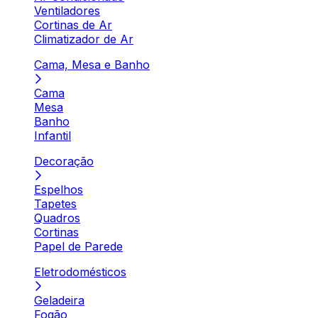
Ventiladores
Cortinas de Ar
Climatizador de Ar
Cama, Mesa e Banho
Cama
Mesa
Banho
Infantil
Decoração
Espelhos
Tapetes
Quadros
Cortinas
Papel de Parede
Eletrodomésticos
Geladeira
Fogão