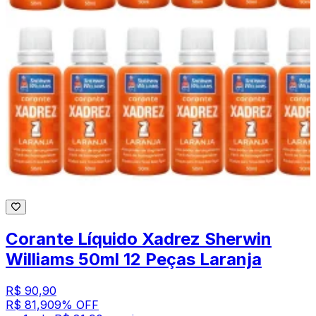
Corante Líquido Xadrez Sherwin
Williams 50ml 12 Peças Laranja
R$ 90,90
R$ 81,90
9
% OFF