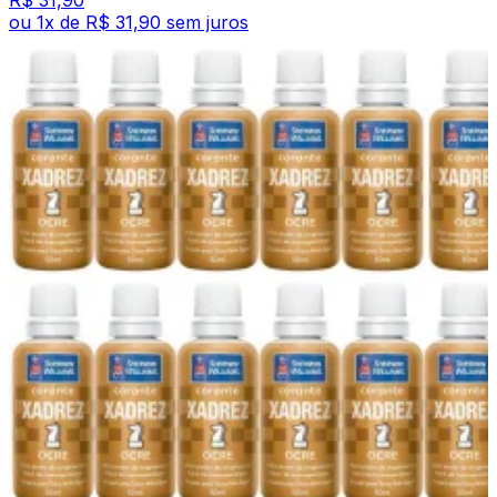
R$ 31,90
ou
1
x de
R$ 31,90
sem juros