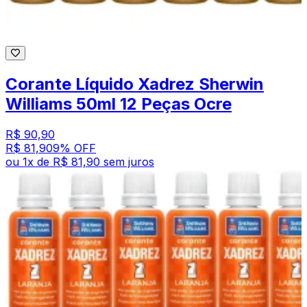
Corante Líquido Xadrez Sherwin
Williams 50ml 12 Peças Ocre
R$ 90,90
R$ 81,90
9
% OFF
ou
1
x de
R$ 81,90
sem juros