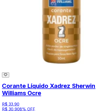
Corante Líquido Xadrez Sherwin
Williams Ocre
R$ 33,90
R$ 30,90
8
% OFF