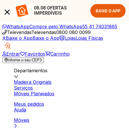
08.08 OFERTAS 
BAIXE O APP
IMPERDÍVEIS
WhatsApp
Compre pelo WhatsApp
55 41 74031865
Televendas
Televendas
0800 080 0099
Baixe o App
Baixe o App
Lojas
Lojas Físicas
Entrar
Favoritos
Carrinho
Informe o seu CEP
Departamentos
Madeira Originals
Serviços
Móveis Planejados
Meus pedidos
Ajuda
Móveis