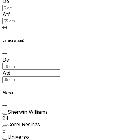
De
Até
Largura (cm)
De
Até
Marca
Sherwin Williams
24
Corel Resinas
9
Universo