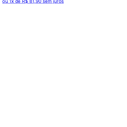
ou
1
x de
R$ 81,90
sem juros