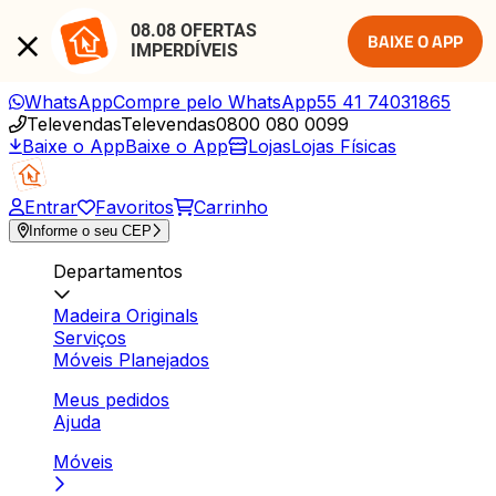
08.08 OFERTAS 
BAIXE O APP
IMPERDÍVEIS
WhatsApp
Compre pelo WhatsApp
55 41 74031865
Televendas
Televendas
0800 080 0099
Baixe o App
Baixe o App
Lojas
Lojas Físicas
Entrar
Favoritos
Carrinho
Informe o seu CEP
Departamentos
Madeira Originals
Serviços
Móveis Planejados
Meus pedidos
Ajuda
Móveis