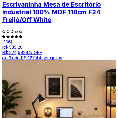
Escrivaninha Mesa de Escritório
Industrial 100% MDF 118cm F24
Freijó/Off White
(106)
R$ 535,26
R$ 324,98
28
% OFF
ou
3
x de
R$ 127,44
sem juros