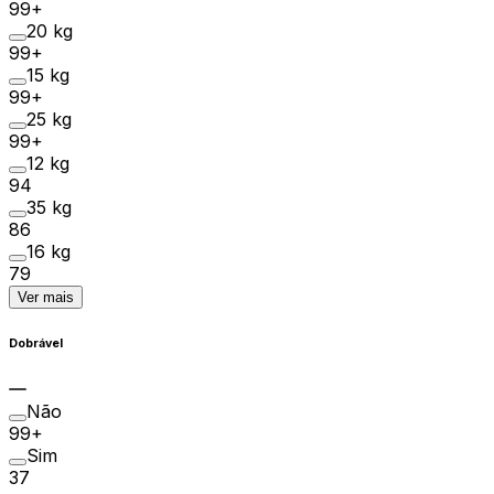
99+
20 kg
99+
15 kg
99+
25 kg
99+
12 kg
94
35 kg
86
16 kg
79
Ver mais
Dobrável
Não
99+
Sim
37