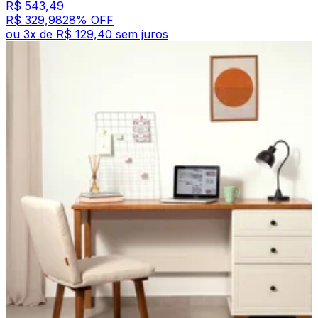
R$ 543,49
R$ 329,98
28
% OFF
ou
3
x de
R$ 129,40
sem juros