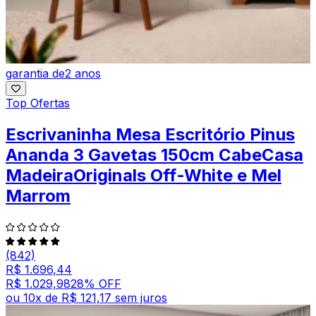
garantia de
2 anos
Top Ofertas
Escrivaninha Mesa Escritório Pinus
Ananda 3 Gavetas 150cm CabeCasa
MadeiraOriginals Off-White e Mel
Marrom
(842)
R$ 1.696,44
R$ 1.029,98
28
% OFF
ou
10
x de
R$ 121,17
sem juros