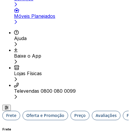
Móveis Planejados
Ajuda
Baixe o App
Lojas Físicas
Televendas 0800 080 0099
Frete
Oferta e Promoção
Preço
Avaliações
F
Frete