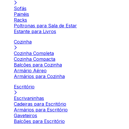
Sofás
Painéis
Racks
Poltronas para Sala de Estar
Estante para Livros
Cozinha
Cozinha Completa
Cozinha Compacta
Balcões para Cozinha
Armário Aéreo
Armários para Cozinha
Escritório
Escrivaninhas
Cadeiras para Escritório
Armários para Escritório
Gaveteiros
Balcões para Escritório