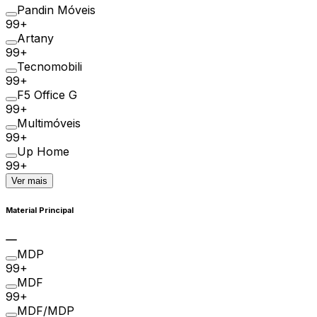
Pandin Móveis
99+
Artany
99+
Tecnomobili
99+
F5 Office G
99+
Multimóveis
99+
Up Home
99+
Ver mais
Material Principal
MDP
99+
MDF
99+
MDF/MDP