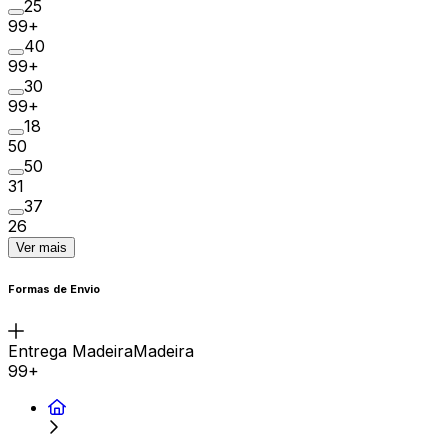
25
99+
40
99+
30
99+
18
50
50
31
37
26
Ver mais
Formas de Envio
Entrega MadeiraMadeira
99+