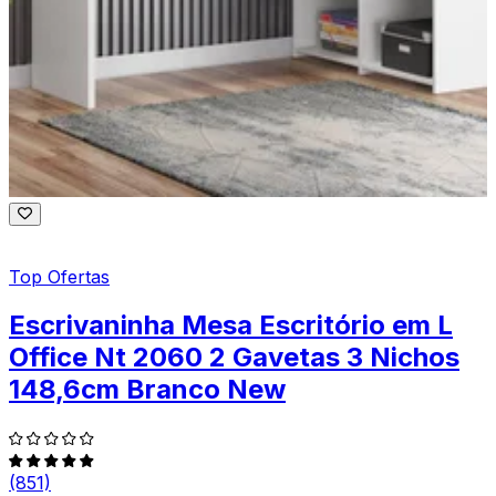
Top Ofertas
Escrivaninha Mesa Escritório em L
Office Nt 2060 2 Gavetas 3 Nichos
148,6cm Branco New
(851)