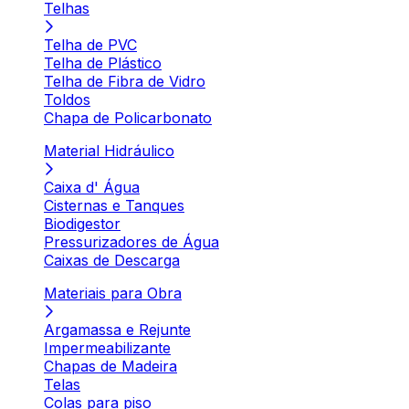
Telhas
Telha de PVC
Telha de Plástico
Telha de Fibra de Vidro
Toldos
Chapa de Policarbonato
Material Hidráulico
Caixa d' Água
Cisternas e Tanques
Biodigestor
Pressurizadores de Água
Caixas de Descarga
Materiais para Obra
Argamassa e Rejunte
Impermeabilizante
Chapas de Madeira
Telas
Colas para piso