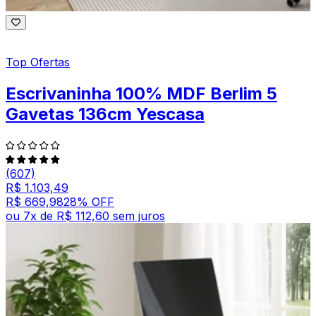
Top Ofertas
Escrivaninha 100% MDF Berlim 5
Gavetas 136cm Yescasa
(607)
R$ 1.103,49
R$ 669,98
28
% OFF
ou
7
x de
R$ 112,60
sem juros