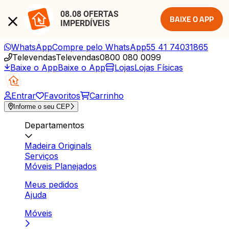
08.08 OFERTAS 
BAIXE O APP
IMPERDÍVEIS
WhatsApp
Compre pelo WhatsApp
55 41 74031865
Televendas
Televendas
0800 080 0099
Baixe o App
Baixe o App
Lojas
Lojas Físicas
Entrar
Favoritos
Carrinho
Informe o seu CEP
Departamentos
Madeira Originals
Serviços
Móveis Planejados
Meus pedidos
Ajuda
Móveis