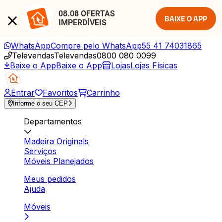
08.08 OFERTAS 
BAIXE O APP
IMPERDÍVEIS
WhatsApp
Compre pelo WhatsApp
55 41 74031865
Televendas
Televendas
0800 080 0099
Baixe o App
Baixe o App
Lojas
Lojas Físicas
Entrar
Favoritos
Carrinho
Informe o seu CEP
Departamentos
Madeira Originals
Serviços
Móveis Planejados
Meus pedidos
Ajuda
Móveis