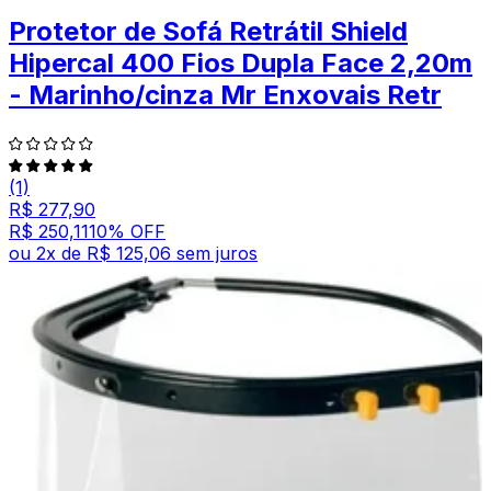
Protetor de Sofá Retrátil Shield
Hipercal 400 Fios Dupla Face 2,20m
- Marinho/cinza Mr Enxovais Retr
(1)
R$ 277,90
R$ 250,11
10
% OFF
ou
2
x de
R$ 125,06
sem juros