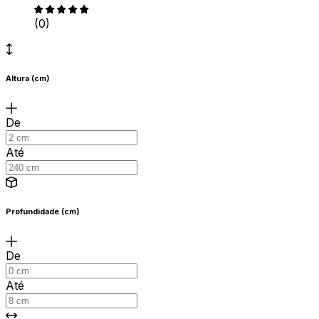
(0)
Altura (cm)
De
Até
Profundidade (cm)
De
Até