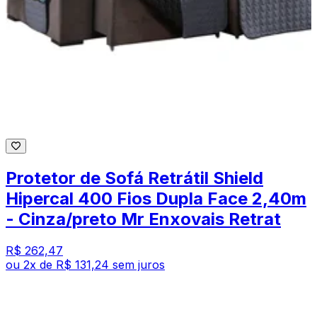
Protetor de Sofá Retrátil Shield
Hipercal 400 Fios Dupla Face 2,40m
- Cinza/preto Mr Enxovais Retrat
R$ 262,47
ou
2
x de
R$ 131,24
sem juros