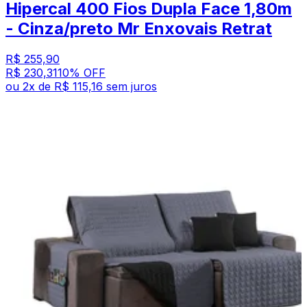
Hipercal 400 Fios Dupla Face 1,80m
- Cinza/preto Mr Enxovais Retrat
R$ 255,90
R$ 230,31
10
% OFF
ou
2
x de
R$ 115,16
sem juros