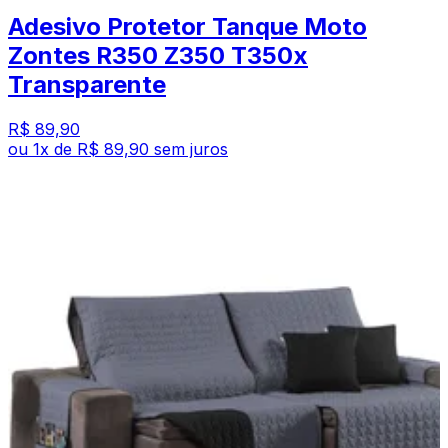
Adesivo Protetor Tanque Moto
Zontes R350 Z350 T350x
Transparente
R$ 89,90
ou
1
x de
R$ 89,90
sem juros