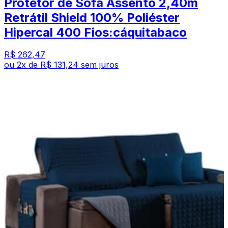
Protetor de Sofá Assento 2,40m
Retrátil Shield 100% Poliéster
Hipercal 400 Fios:cáquitabaco
R$ 262,47
ou
2
x de
R$ 131,24
sem juros