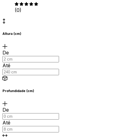
(0)
Altura (cm)
De
Até
Profundidade (cm)
De
Até