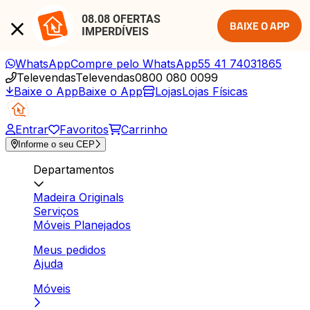
08.08 OFERTAS 
BAIXE O APP
IMPERDÍVEIS
WhatsApp
Compre pelo WhatsApp
55 41 74031865
Televendas
Televendas
0800 080 0099
Baixe o App
Baixe o App
Lojas
Lojas Físicas
Entrar
Favoritos
Carrinho
Informe o seu CEP
Departamentos
Madeira Originals
Serviços
Móveis Planejados
Meus pedidos
Ajuda
Móveis