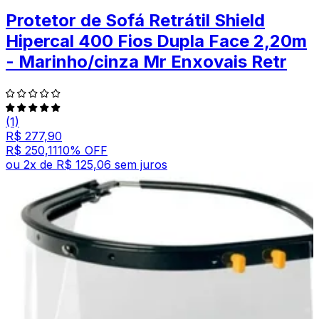
Protetor de Sofá Retrátil Shield
Hipercal 400 Fios Dupla Face 2,20m
- Marinho/cinza Mr Enxovais Retr
(1)
R$ 277,90
R$ 250,11
10
% OFF
ou
2
x de
R$ 125,06
sem juros