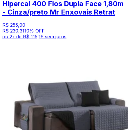
Hipercal 400 Fios Dupla Face 1,80m
- Cinza/preto Mr Enxovais Retrat
R$ 255,90
R$ 230,31
10
% OFF
ou
2
x de
R$ 115,16
sem juros