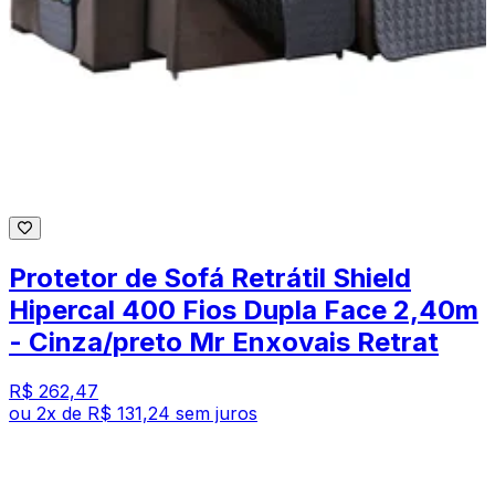
Protetor de Sofá Retrátil Shield
Hipercal 400 Fios Dupla Face 2,40m
- Cinza/preto Mr Enxovais Retrat
R$ 262,47
ou
2
x de
R$ 131,24
sem juros