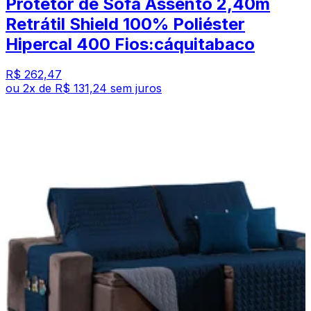
Protetor de Sofá Assento 2,40m
Retrátil Shield 100% Poliéster
Hipercal 400 Fios:cáquitabaco
R$ 262,47
ou
2
x de
R$ 131,24
sem juros