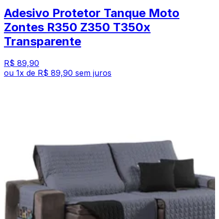
Adesivo Protetor Tanque Moto
Zontes R350 Z350 T350x
Transparente
R$ 89,90
ou
1
x de
R$ 89,90
sem juros